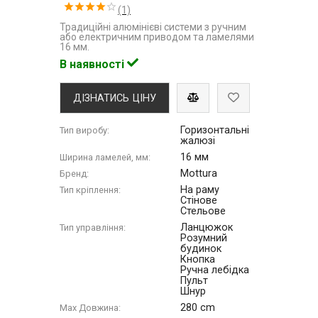
(1)
Традиційні алюмінієві системи з ручним
або електричним приводом та ламелями
16 мм.
В наявності
ДІЗНАТИСЬ ЦІНУ
Горизонтальні
Тип виробу:
жалюзі
16 мм
Ширина ламелей, мм:
Mottura
Бренд:
На раму
Тип кріплення:
Стінове
Стельове
Ланцюжок
Тип управління:
Розумний
будинок
Кнопка
Ручна лебідка
Пульт
Шнур
280 cm
Max Довжина: