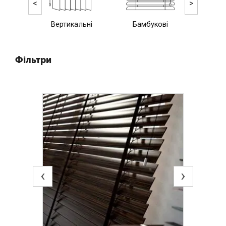
<
>
Вертикальні
Бамбукові
Дер
Фільтри
‹
›