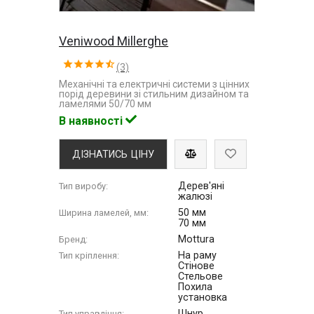
Veniwood Millerghe
(3)
Механічні та електричні системи з цінних
порід деревини зі стильним дизайном та
ламелями 50/70 мм
В наявності
ДІЗНАТИСЬ ЦІНУ
Дерев'яні
Тип виробу:
жалюзі
50 мм
Ширина ламелей, мм:
70 мм
Mottura
Бренд:
На раму
Тип кріплення:
Стінове
Стельове
Похила
установка
Шнур
Тип управління: