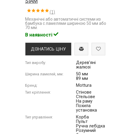
SIAM
(1)
Механічні або автоматичні системи из
бамбука с ламелями шириною 50 мм або
70 мм.
В наявності
ДІЗНАТИСЬ ЦІНУ
Дерев'яні
Тип виробу:
жалюзі
50 мм
Ширина ламелей, мм:
89 мм
Mottura
Бренд:
Стінове
Тип кріплення:
Стельове
На раму
Похила
установка
Корба
Тип управління:
Пульт
Ручна лебідка
Розумний