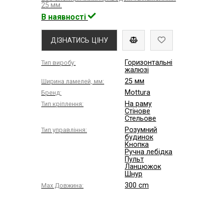
25 мм.
В наявності
ДІЗНАТИСЬ ЦІНУ
Горизонтальні
Тип виробу:
жалюзі
25 мм
Ширина ламелей, мм:
Mottura
Бренд:
На раму
Тип кріплення:
Стінове
Стельове
Розумний
Тип управління:
будинок
Кнопка
Ручна лебідка
Пульт
Ланцюжок
Шнур
300 cm
Max Довжина: