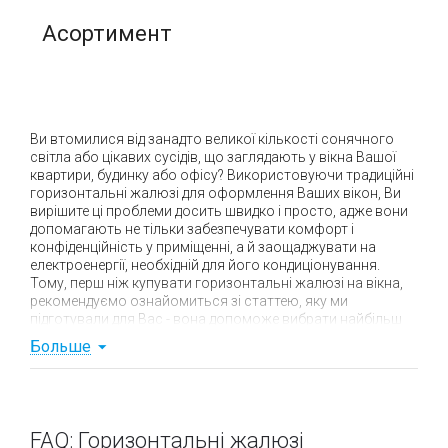
Асортимент
Ви втомилися від занадто великої кількості сонячного
світла або цікавих сусідів, що заглядають у вікна Вашої
квартири, будинку або офісу? Використовуючи традиційні
горизонтальні жалюзі для оформлення Ваших вікон, Ви
вирішите ці проблеми досить швидко і просто, адже вони
допомагають не тільки забезпечувати комфорт і
конфіденційність у приміщенні, а й заощаджувати на
електроенергії, необхідній для його кондиціонування.
Тому, перш ніж купувати горизонтальні жалюзі на вікна,
рекомендуємо ознайомиться зі статтею, яку ми
підготували для Вас - вона допоможе вибрати найбільш
підходящу для Вас модель, яка і буде уособлювати
Больше
ідеальні
горизонтальні жалюзі
з алюмінію.
Особливості та переваги
горизонтальних жалюзі
FAQ: Горизонтальні жалюзі