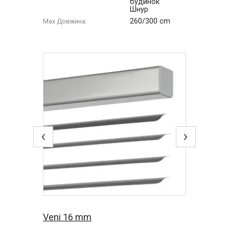
будинок
Шнур
260/300 cm
Max Довжина:
‹
›
Veni 16 mm