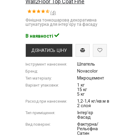
Wall2Floor Top Coat Fine
(4)
Фінішна тонкошарова декоративна
штукатурка для інтер'єру та фасаду
В наявності
ДІЗНАТИСЬ ЦІНУ
Шпатель
Інструмент нанесення:
Novacolor
Бренд:
Мікроцемент
Тип матеріалу:
1 кг
Варіант упаковки:
15 кг
5 кг
1,2-1,4 кг/кв.м в
Расход при нанесении:
2 слоя
Інтер'єр
Тип приміщення:
Фасад
Фактурна/
Вид поверхні:
Рельєфна
Сатин