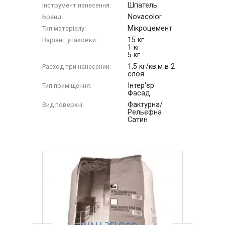
Шпатель
Інструмент нанесення:
Novacolor
Бренд:
Мікроцемент
Тип матеріалу:
15 кг
Варіант упаковки:
1 кг
5 кг
1,5 кг/кв.м в 2
Расход при нанесении:
слоя
Інтер'єр
Тип приміщення:
Фасад
Фактурна/
Вид поверхні:
Рельєфна
Сатин