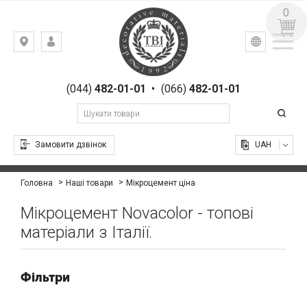
0
УКР
РУС
Київ,
ВХІД
вул.
РЕЄСТРАЦІЯ
Гоголівська,
(044)
482-01-01
•
(066)
482-01-01
23
Замовити дзвінок
UAH
Мікроцемент ціна
Головна
Наші товари
Мікроцемент Novacolor - топові
матеріали з Італії.
Фільтри