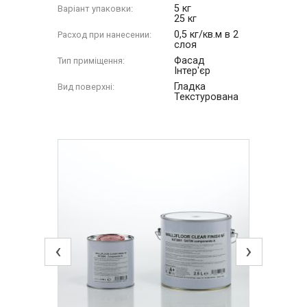
5 кг
Варіант упаковки:
25 кг
0,5 кг/кв.м в 2
Расход при нанесении:
слоя
Фасад
Тип приміщення:
Інтер'єр
Гладка
Вид поверхні:
Текстурована
‹
›