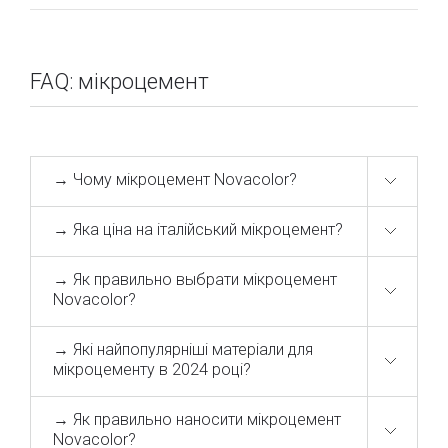
неперевершений декор як усередині приміщень, так і
зовнішніх фасадів.
Чому наш мікроцемент?
FAQ: мікроцемент
гарантію якості від світового лідера - бренду
NOVACOLOR (Італія);
→ Чому мікроцемент Novacolor?
спеціалізовані рішення для конкретних типів
об'єктів;
→ Яка ціна на італійський мікроцемент?
широкий спектр застосувань, від інтер'єрних
рішень до фасадних оздоблень;
→ Як правильно выбрати мікроцемент
Novacolor?
можливість вибору серед трьох типів фінішу:
→ Які найпопулярніші матеріали для
матовий, сатиновий та глянцевий;
мікроцементу в 2024 році?
нескінченний спектр фактур та кольорів для
реалізації будь-якого вашого
дизайнерського замислу;
→ Як правильно наносити мікроцемент
Novacolor?
співвідношення ціна-якість, що задовольнить