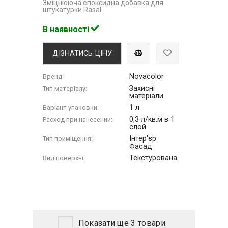
Зміцнююча епоксидна добавка для
штукатурки Rasal
В наявності
ДІЗНАТИСЬ ЦІНУ
Novacolor
Бренд:
Захисні
Тип матеріалу:
матеріали
1 л
Варіант упаковки:
0,3 л/кв.м в 1
Расход при нанесении:
слой
Інтер'єр
Тип приміщення:
Фасад
Текстурована
Вид поверхні:
Показати ще 3 товари