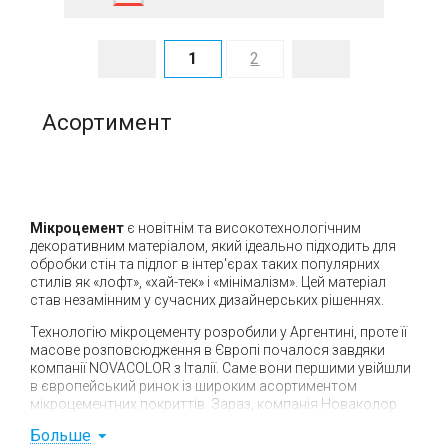
1
2
Асортимент
Мікроцемент
є новітнім та високотехнологічним
декоративним матеріалом, який ідеально підходить для
обробки стін та підлог в інтер'єрах таких популярних
стилів як «лофт», «хай-тек» і «мінімалізм». Цей матеріал
став незамінним у сучасних дизайнерських рішеннях.
Технологію мікроцементу розробили у Аргентині, проте її
масове розповсюдження в Європі почалося завдяки
компанії NOVACOLOR з Італії. Саме вони першими увійшли
в європейський ринок із широким асортиментом
мікроцементних покриттів. Зараз, компанія Новаколор
пропонує найбільший вибір матеріалів для роботи з
Больше
мікроцементом, дозволяючи створювати