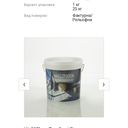
1 кг
Варіант упаковки:
25 кг
Фактурна/
Вид поверхні:
Рельєфна
‹
›