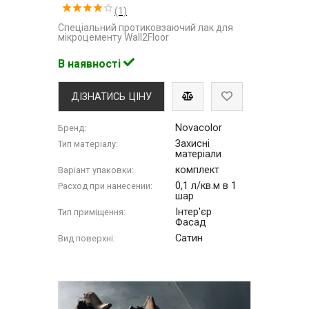
(1)
Спеціальний протиковзаючий лак для
мікроцементу Wall2Floor
В наявності
ДІЗНАТИСЬ ЦІНУ
Novacolor
Бренд:
Захисні
Тип матеріалу:
матеріали
комплект
Варіант упаковки:
0,1 л/кв.м в 1
Расход при нанесении:
шар
Інтер'єр
Тип приміщення:
Фасад
Сатин
Вид поверхні: