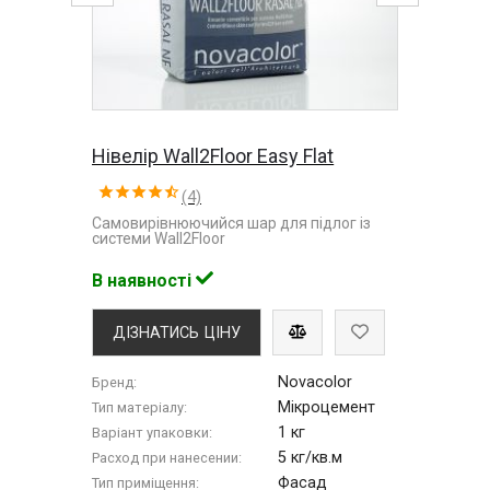
Нівелір Wall2Floor Easy Flat
(4)
Самовирівнюючийся шар для підлог із
системи Wall2Floor
В наявності
ДІЗНАТИСЬ ЦІНУ
Novacolor
Бренд:
Мікроцемент
Тип матеріалу:
1 кг
Варіант упаковки:
5 кг/кв.м
Расход при нанесении:
Фасад
Тип приміщення: