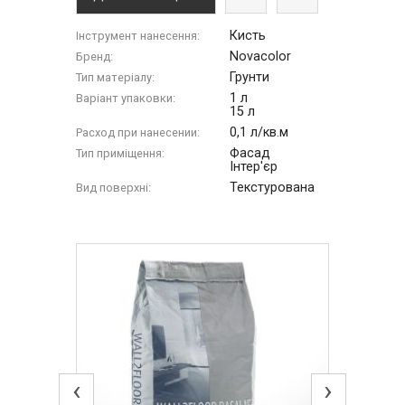
Кисть
Інструмент нанесення:
Novacolor
Бренд:
Грунти
Тип матеріалу:
1 л
Варіант упаковки:
15 л
0,1 л/кв.м
Расход при нанесении:
Фасад
Тип приміщення:
Інтер'єр
Текстурована
Вид поверхні:
‹
›