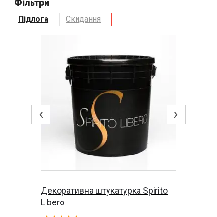
Фільтри
Підлога
Скидання
‹
›
Декоративна штукатурка Spirito
Libero