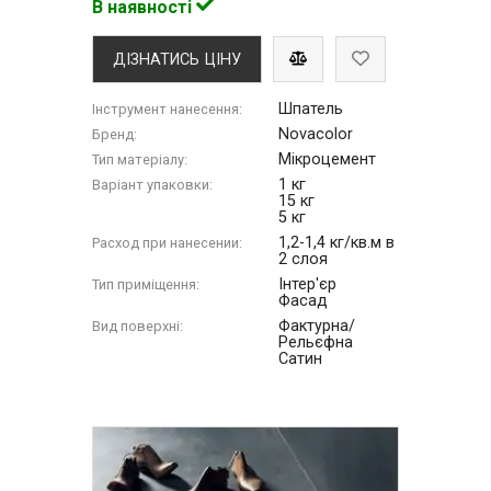
В наявності
ДІЗНАТИСЬ ЦІНУ
Шпатель
Інструмент нанесення:
Novacolor
Бренд:
Мікроцемент
Тип матеріалу:
1 кг
Варіант упаковки:
15 кг
5 кг
1,2-1,4 кг/кв.м в
Расход при нанесении:
2 слоя
Інтер'єр
Тип приміщення:
Фасад
Фактурна/
Вид поверхні:
Рельєфна
Сатин