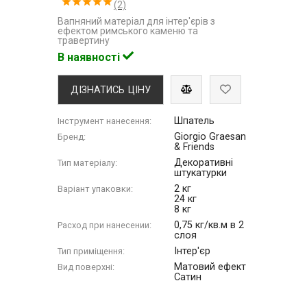
(2)
Вапняний матеріал для інтер'єрів з
ефектом римського каменю та
травертину
В наявності
ДІЗНАТИСЬ ЦІНУ
Шпатель
Інструмент нанесення:
Giorgio Graesan
Бренд:
& Friends
Декоративні
Тип матеріалу:
штукатурки
2 кг
Варіант упаковки:
24 кг
8 кг
0,75 кг/кв.м в 2
Расход при нанесении:
слоя
Інтер'єр
Тип приміщення:
Матовий ефект
Вид поверхні:
Сатин