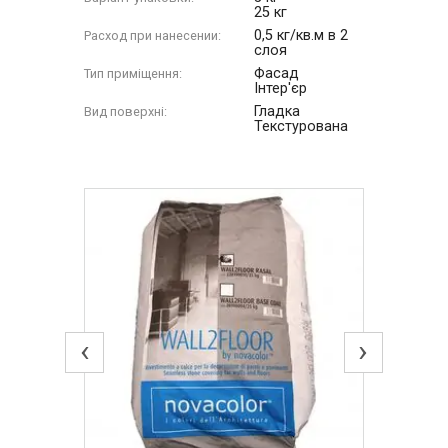
25 кг
0,5 кг/кв.м в 2
Расход при нанесении:
слоя
Фасад
Тип приміщення:
Інтер'єр
Гладка
Вид поверхні:
Текстурована
‹
›