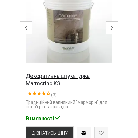
‹
›
Декоративна штукатурка
Marmorino KS
(3)
Традиційний вапняниий "марморін" для
інтер'єрів та фасадів.
В наявності
ДІЗНАТИСЬ ЦІНУ