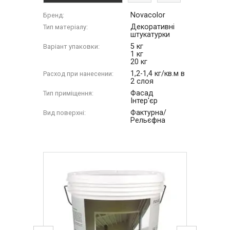
Novacolor
Бренд:
Декоративні
Тип матеріалу:
штукатурки
5 кг
Варіант упаковки:
1 кг
20 кг
1,2-1,4 кг/кв.м в
Расход при нанесении:
2 слоя
Фасад
Тип приміщення:
Інтер'єр
Фактурна/
Вид поверхні:
Рельєфна