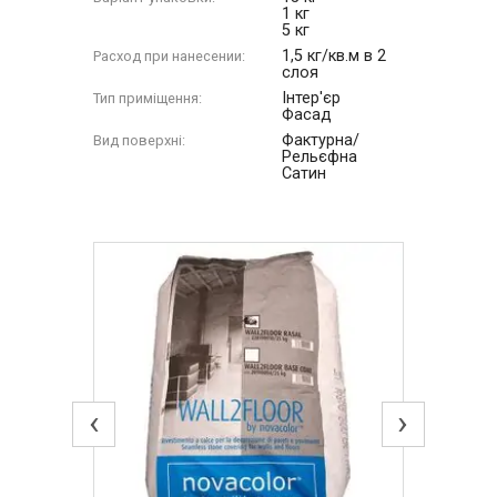
1 кг
5 кг
1,5 кг/кв.м в 2
Расход при нанесении:
слоя
Інтер'єр
Тип приміщення:
Фасад
Фактурна/
Вид поверхні:
Рельєфна
Сатин
‹
›