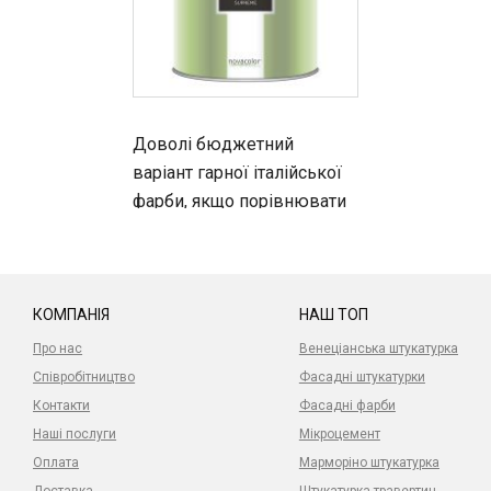
Доволі бюджетний
варіант гарної італійської
фарби, якщо порівнювати
з лінійкою бренду. Хороша
якість і нормальна ціна
КОМПАНІЯ
НАШ ТОП
Про нас
Венеціанська штукатурка
Співробітництво
Фасадні штукатурки
Контакти
Фасадні фарби
Наші послуги
Мікроцемент
Оплата
Марморіно штукатурка