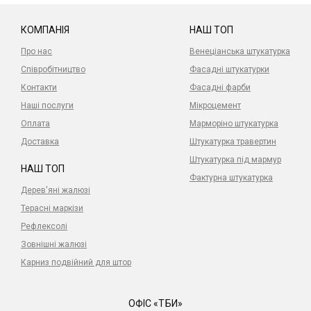
КОМПАНІЯ
НАШ ТОП
Про нас
Венеціанська штукатурка
Співробітництво
Фасадні штукатурки
Контакти
Фасадні фарби
Наші послуги
Мікроцемент
Оплата
Марморіно штукатурка
Доставка
Штукатурка травертин
Штукатурка під мармур
НАШ ТОП
Фактурна штукатурка
Дерев'яні жалюзі
Терасні маркізи
Рефлексолі
Зовнішні жалюзі
Карниз подвійний для штор
ОФІС «ТБИ»