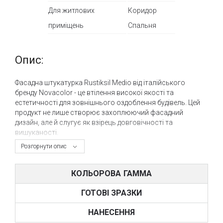
Для житлових
Коридор
приміщень
Спальня
Опис:
Фасадна штукатурка Rustiksil Medio від італійського
бренду Novacolor - це втілення високої якості та
естетичності для зовнішнього оздоблення будівель. Цей
продукт не лише створює захоплюючий фасадний
дизайн, але й слугує як взірець довговічності та
вишуканості.
Розгорнути опис
Текстура штукатурки Rustiksil Medio дарує поверхні
особливу вишуканість та натуральність, створюючи
ефект старовинного муру чи теракоти, що додає фасаду
КОЛЬОРОВА ГАММА
унікальності та виразності. Варіації кольорів дозволяють
підібрати ідеальний відтінок, що відповідає індивідуальним
ГОТОВІ ЗРАЗКИ
стилю та вимогам.
НАНЕСЕННЯ
Важливою перевагою Rustiksil Medio є її висока стійкість