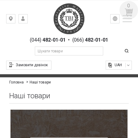
0
УКР
РУС
Київ,
ВХІД
вул.
РЕЄСТРАЦІЯ
Гоголівська,
(044)
482-01-01
•
(066)
482-01-01
23
Замовити дзвінок
UAH
Наші товари
Головна
Наші товари