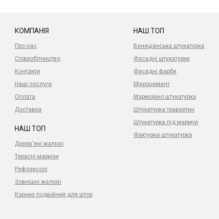
КОМПАНІЯ
НАШ ТОП
Про нас
Венеціанська штукатурка
Співробітництво
Фасадні штукатурки
Контакти
Фасадні фарби
Наші послуги
Мікроцемент
Оплата
Марморіно штукатурка
Доставка
Штукатурка травертин
Штукатурка під мармур
НАШ ТОП
Фактурна штукатурка
Дерев'яні жалюзі
Терасні маркізи
Рефлексолі
Зовнішні жалюзі
Карниз подвійний для штор