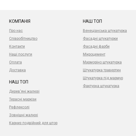
КОМПАНІЯ
НАШ ТОП
Про нас
Венеціанська штукатурка
Співробітництво
Фасадні штукатурки
Контакти
Фасадні фарби
Наші послуги
Мікроцемент
Оплата
Марморіно штукатурка
Доставка
Штукатурка травертин
Штукатурка під мармур
НАШ ТОП
Фактурна штукатурка
Дерев'яні жалюзі
Терасні маркізи
Рефлексолі
Зовнішні жалюзі
Карниз подвійний для штор