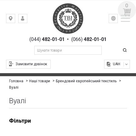
0
УКР
РУС
Київ,
ВХІД
вул.
РЕЄСТРАЦІЯ
Гоголівська,
(044)
482-01-01
•
(066)
482-01-01
23
Замовити дзвінок
UAH
Головна
Наші товари
Брендовий європейський текстиль
Вуалі
Вуалі
Фільтри