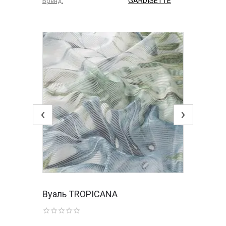
GARDISETTE
Бренд:
‹
›
Вуаль TROPICANA