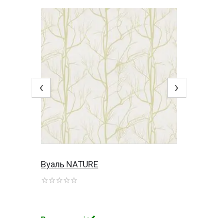
‹
›
Вуаль NATURE