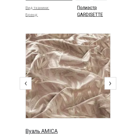
Полиэстр
Вид тканини:
GARDISETTE
Бренд:
‹
›
Вуаль AMICA