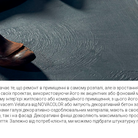
чає те, що ремонт в приміщенні в самому розпалі, але із зростання
в своїх проектах, використовуючи його як акцентних або фоновий 
му інтер'єрі житлового або комерційного приміщення, з цього йог
acem Velatura від NOVACOLOR або імітують декоративний бетон за
дерами галузі декоративно-оздоблювальних матеріалів, мають в своє
телях), так і на фасаді. Декоративні фініші дозволяють максимально 
няття. Залежно від потреб клієнта, ми можемо підібрати штукатурку