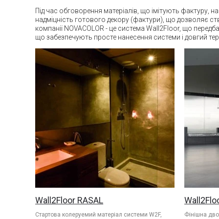
Під час обговорення матеріалів, що імітують фактуру, 
надміцність готового декору (фактури), що дозволяє ство
компанії NOVACOLOR - це система Wall2Floor, що передба
що забезпечують просте нанесення системи і довгий терм
Wall2Floor RASAL
Wall2Flo
Стартова колеруемий матеріал системи W2F,
Фінішна дво