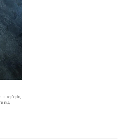
 інтер'єрів,
ти під