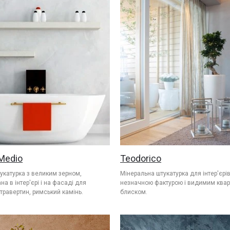
Medio
Teodorico
укатурка з великим зерном,
Мінеральна штукатурка для інтер'єрів
а в інтер'єрі і на фасаді для
незначною фактурою і видимим ква
 травертин, римський камінь.
блиском.