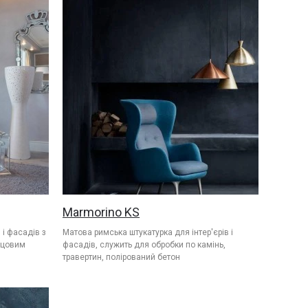
Marmorino KS
 і фасадів з
Матова римська штукатурка для інтер'єрів і
рцовим
фасадів, служить для обробки по камінь,
травертин, полірований бетон