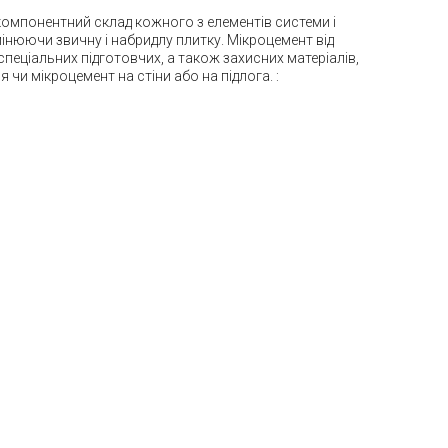
окомпонентний склад кожного з елементів системи і
амінюючи звичну і набридлу плитку. Мікроцемент від
пеціальних підготовчих, а також захисних матеріалів,
я чи мікроцемент на стіни або на підлога.
: