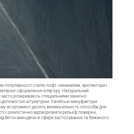
м популярності стилю лофт і мінімалізм, архітектори і
матеріал оформлення інтер'єру. Натуральний
о часто розкривають спеціальними захисно-
 допомогою штукатурки. Італійські мануфактури
му асортименті досить велика кількість способів для
просто і реалістично відтворювати рельєф поверхні,
 під бетон виходячи зі сфери застосування та бажаного