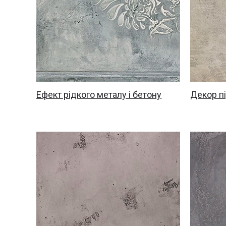
Ефект рідкого металу і бетону
Декор пі