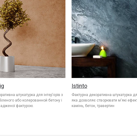
ig
Istinto
ративна штукатурка для інтер'єрів з
Фактурна декоративна штукатурка для
іленого або колерованной бетону і
яка дозволяє створювати м'які ефек
ладженої фактурою.
камінь, бетон, травертин