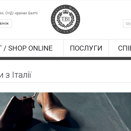
ні, СНД і країнах Балтії
вінок
 / SHOP ONLINE
ПОСЛУГИ
СПІ
з Італії