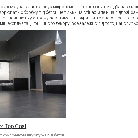
на окрему увагу заслуговує мікроцемент. Технологія передбачає дв
рювати обробку під бетон не тільки на стінах, але и на підлозі, з
чає наявність у своєму асортименті покриття з різною фракцією і с
ін експлуатації фінішного декору, все залежно від того, наноситьс
or Top Coat
х компонентна штукатурка під бетон