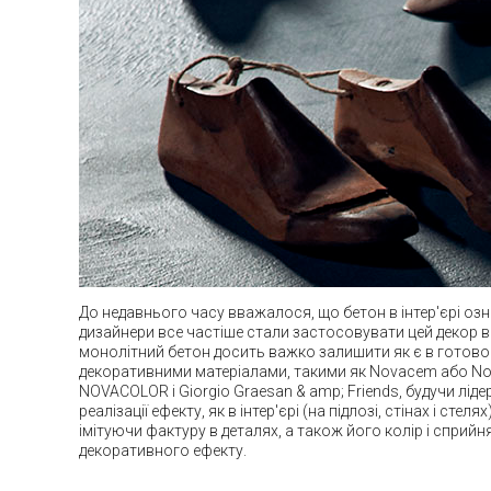
До недавнього часу вважалося, що бетон в інтер'єрі озна
дизайнери все частіше стали застосовувати цей декор 
монолітний бетон досить важко залишити як є в готово
декоративними матеріалами, такими як Novacem або Nov
NOVACOLOR і Giorgio Graesan & amp; Friends, будучи лі
реалізації ефекту, як в інтер'єрі (на підлозі, стінах і с
імітуючи фактуру в деталях, а також його колір і сприй
декоративного ефекту.