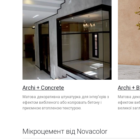
Archi + Concrete
Archi + B
Матова декоративна штукатурка для інтер'єрів з
Матова деко
ефектом вибіленого або коліровать бетону і
ефектом виб
приємною втопленою текстурою.
великої заг
Мікроцемент від Novacolor