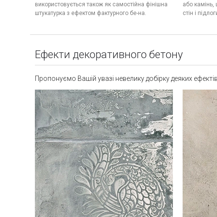
використовується також як самостійна фінішна
або камінь,
штукатурка з ефектом фактурного бе-на.
стін і підлог
Ефекти декоративного бетону
Пропонуємо Вашій увазі невелику добірку деяких ефектів 