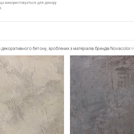
 що використовується для декору
и.
декоративного бетону, зроблених з матеріалів брендів Novacolor і 