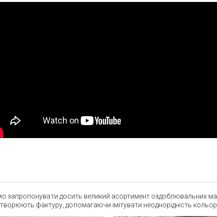
можемо запропонувати досить великий асортимент оздоблювальних мат
дтворюють фактуру, допомагаючи імітувати неоднорідність кольор