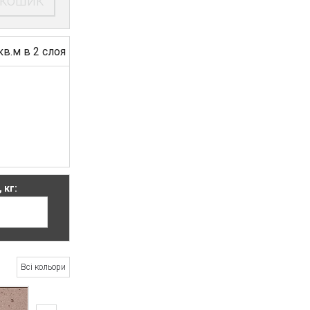
 кошик
/кв.м в 2 слоя
 кг:
Всі кольори