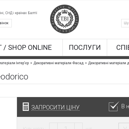
ні, СНД і країнах Балтії
вінок
 / SHOP ONLINE
ПОСЛУГИ
СПІ
атеріали Інтер'єр
Декоративні матеріали Фасад
Декоративні матеріали 
odorico
В 
ЗАПРОСИТИ ЦІНУ
Кількість:
шт.