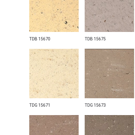
Придбати декоративну штукатурку Teodorico можна в
TDB 15670
TDB 15675
TDG 15671
TDG 15673