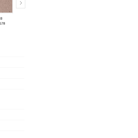
DB
TDB
TDG
TDG
TDG
678
15680
15671
15673
15677