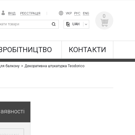
ВХІД
РЕЄСТРАЦІЯ
УКР
РУС
ENG
0
UAH
ВРОБІТНИЦТВО
КОНТАКТИ
Декоративна штукатурка Teodorico
для балкону
наявності