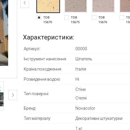
TDB
TDB
TDB
T
15670
15675
15676
15
Характеристики:
Артикул:
00000
Інструмент нанесення
Шпатель
Країна походження
Італія
Розведення водою
Ні
Стіни
Тип поверхні
Стеля
Бренд
Novacolor
Тип матеріалу
Декоративні штукатурки
1 кг