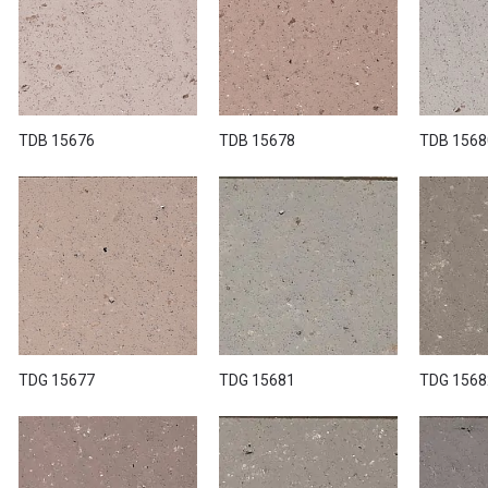
 інтернет-магазині або у шоу-румі "VOGUE INTERIORS".
TDB 15676
TDB 15678
TDB 1568
TDG 15677
TDG 15681
TDG 1568