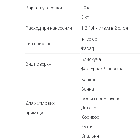
Варіант упаковки
20 кг
5 кг
Расход при нанесении
1,2-1,4 кг/кв.м в 2 слоя
Інтер'єр
Тип приміщення
Фасад
Блискуча
Вид поверхні
Фактурна/Рельєфна
Балкон
Ванна
Вологі приміщення
Для житлових
Дитяча
приміщень
Коридор
Кухня
Спальня