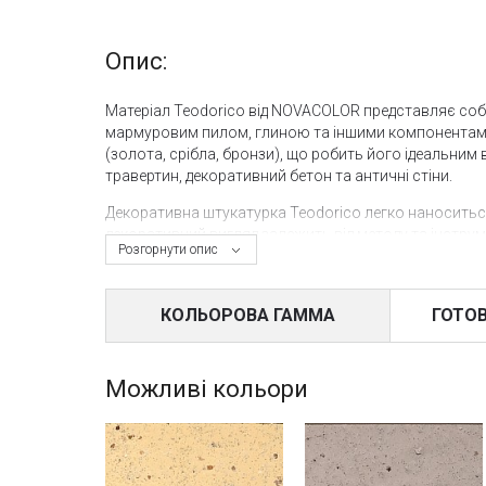
Опис:
Матеріал Teodorico від NOVACOLOR представляє с
мармуровим пилом, глиною та іншими компонентами.
(золота, срібла, бронзи), що робить його ідеальним
травертин, декоративний бетон та античні стіни.
Декоративна штукатурка Teodorico легко наноситься
декоративний вигляд залежить від методу та інстру
Розгорнути опис
трансформувати фінішний ефект, додаючи унікальнос
рівномірно та гладко, отримавши уніфікований декор
КОЛЬОРОВА ГАММА
ГОТОВ
Фасадний декор із застосуванням Teodorico відкрив
неповторний вигляд. Штукатурка від NOVACOLOR легко
забезпечують довговічність фінішного декору. Для 
Можливі кольори
Для внутрішнього декору воски NOVACOLOR надають 
Металізовані воски, такі як Cera Wax Silver і Cera 
надаючи йому унікальності.
Рекомендований витрата Teodorico становить від 1 д