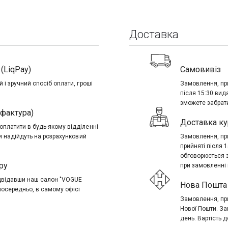
Доставка
(LiqPay)
Самовивіз
 і зручний спосіб оплати, гроші
Замовлення, при
після 15:30 вид
зможете забрати
-фактура)
Доставка ку
платити в будь-якому відділенні
ти надійдуть на розрахунковий
Замовлення, при
прийняті після 
обговорюється 
ру
при замовленні в
ідвідавши наш салон "VOGUE
Нова Пошта 
посередньо, в самому офісі
Замовлення, при
Нової Пошти. За
день. Вартість д