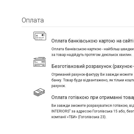
Оплата
Оплата банківською картою на сайті 
Оплата банківською карткою - найбільш швидкий
за товар надійдуть протягом декількох хвилин.
Безготівковий розрахунок (рахунок
Отриманий рахунок-фактуру Ви завжди можете о
банку. Товар буде відвантажено, як тільки кош
рахунок.
Оплата готівкою при отриманні това
Ви завжди зможете розрахуватися готівкою, в
INTERIORS" за адресою Гоголівська 15 або, без
компанії «ТБИ» (Гоголівська 23).