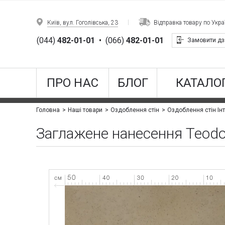
Київ, вул. Гоголівська, 23
Відправка товару по Украї
(044)
482-01-01
•
(066)
482-01-01
Замовити дз
ПРО НАС
БЛОГ
КАТАЛОГ
Головна
Наші товари
Оздоблення стін
Оздоблення стін Інт
Заглажене нанесення Teodo