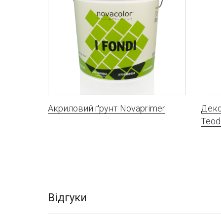
Акриловий ґрунт Novaprimer
Деко
Teod
Відгуки