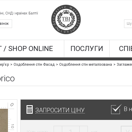
ні, СНД і країнах Балтії
вінок
 / SHOP ONLINE
ПОСЛУГИ
СПІ
Заглажен
ер'єр
Оздоблення стін Фасад
Оздоблення стін металізована
rico
В 
ЗАПРОСИТИ ЦІНУ