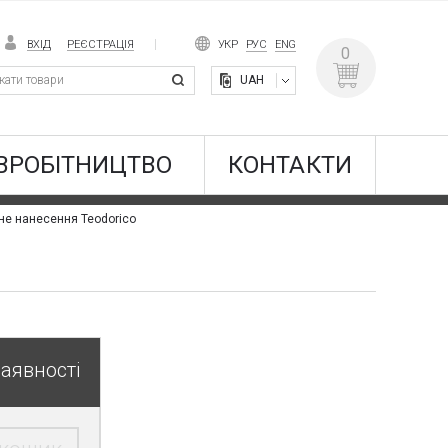
ВХІД
РЕЄСТРАЦІЯ
УКР
РУС
ENG
0
UAH
ВРОБІТНИЦТВО
КОНТАКТИ
е нанесення Teodorico
наявності