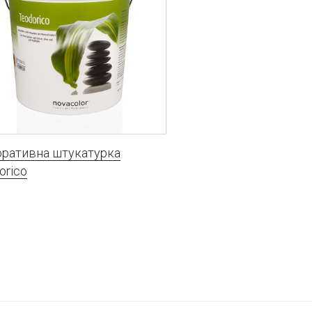
ративна штукатурка
orico