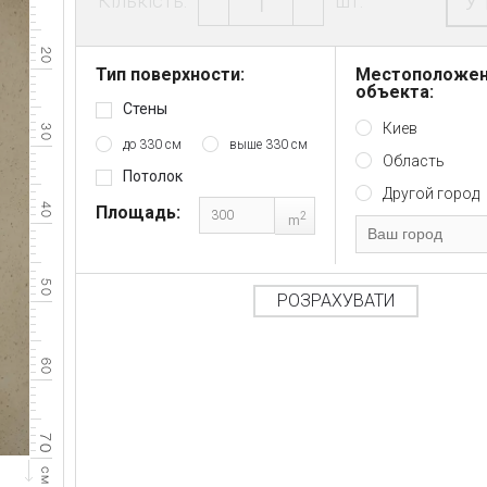
У
Кількість:
шт.
Тип поверхности:
Местоположе
объекта:
Стены
Киев
до 330 см
выше 330 см
Область
Потолок
Другой город
Площадь:
2
m
РОЗРАХУВАТИ