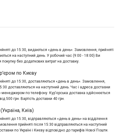
йняті до 15:30, видаються «день в день». Замовлення, прийняті
аються на наступний день. У робочий час (9:00 - 18:00) Ви
 покупку без додаткових витрат на доставку.
р'єром по Києву
йняті до 15:30, доставляються «день в день». Замовлення,
15:30 доставляються на наступний день. Час і адреса доставки
з менеджером по телефону. Кур'єрська доставка здійснюється
ід 500 грн. Вартість доставки 40 грн.
(Україна, Київ)
йняті до 15:30, відправляються «день в день» на відділення
мовлення прийняті після 15:30 відправляються на наступний
оставки по Україні і Києву відповідно до тарифів Нової Пошти.