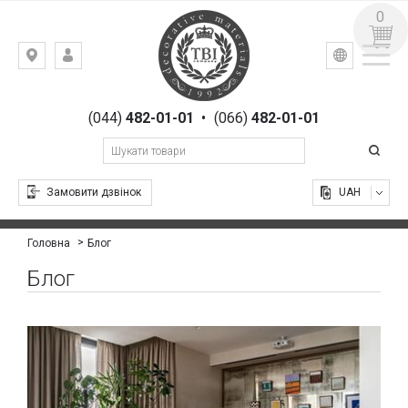
0
УКР
РУС
Київ,
ВХІД
вул.
РЕЄСТРАЦІЯ
Гоголівська,
(044)
482-01-01
•
(066)
482-01-01
23
Замовити дзвінок
UAH
Блог
Головна
Блог