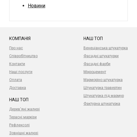
Новини
КОМПАНІЯ
НАШ ТОП
Про нас
Венеціанська штукатурка
Співробітництво
Фасадні штукатурки
Контакти
Фасадні фарби
Наші послуги
Мікроцемент
Оплата
Марморіно штукатурка
Доставка
Штукатурка травертин
Штукатурка під мармур
НАШ ТОП
Фактурна штукатурка
Дерев'яні жалюзі
Терасні маркізи
Рефлексолі
Зовнішні жалюзі