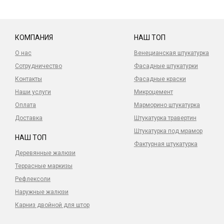
КОМПАНИЯ
НАШ ТОП
О нас
Венецианская штукатурка
Сотрудничество
Фасадные штукатурки
Контакты
Фасадные краски
Наши услуги
Микроцемент
Оплата
Марморино штукатурка
Доставка
Штукатурка травертин
Штукатурка под мрамор
НАШ ТОП
Фактурная штукатурка
Деревянные жалюзи
Террасные маркизы
Рефлексоли
Наружные жалюзи
Карниз двойной для штор