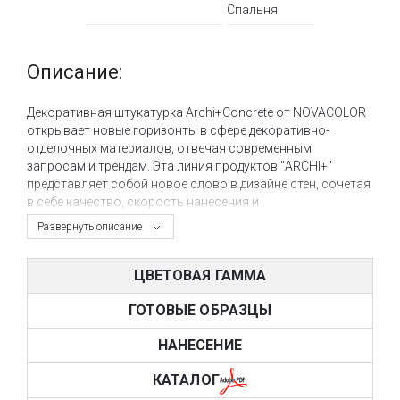
Спальня
Описание:
Декоративная штукатурка Archi+Concrete от NOVACOLOR
открывает новые горизонты в сфере декоративно-
отделочных материалов, отвечая современным
запросам и трендам. Эта линия продуктов "ARCHI+"
представляет собой новое слово в дизайне стен, сочетая
в себе качество, скорость нанесения и
конкурентоспособность.
Развернуть описание
Archi+Concrete – это современная декоративная
штукатурка, предназначенная для воплощения
ЦВЕТОВАЯ ГАММА
минималистических и современных декоров, а также
имитации бетона и цементных поверхностей. Этот
ГОТОВЫЕ ОБРАЗЦЫ
материал поставляется в сухом виде и позволяет
создавать стильные декоры по направлениям «лофт» и
НАНЕСЕНИЕ
«минимализм».
КАТАЛОГ
Archi+Concrete – это инновационное декоративное