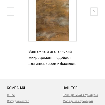
адекватная стоимость материалов и работ;
самый большой опыт работы в Украине;
возможность как поставки материалов так и
декор «под ключ»;
декора и поставка продукции в Киеве и по
Украине;
Винтажный итальянский
микроцемент, подойдет
На что можно нанести ржавчину?
для интерьеров и фасадов,
для фасада нужна
дополнительная защита!
новую и старую штукатурку со связующими
веществами на водной основе;
КОМПАНИЯ
НАШ ТОП
бетонные поверхности;
О нас
Венецианская штукатурка
гипсовые поверхности или гипсокартон;
Сотрудничество
Фасадные штукатурки