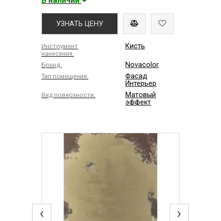
В наличии
УЗНАТЬ ЦЕНУ
Кисть
Инструмент
нанесения:
Novacolor
Бренд:
Фасад
Тип помещения:
Интерьер
Матовый
Вид поверхности:
эффект
‹
›