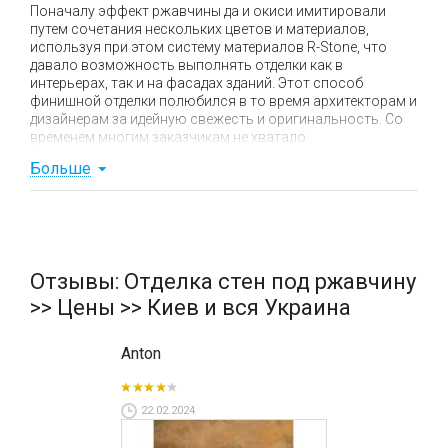
Поначалу эффект ржавчины да и окиси имитировали
путем сочетания нескольких цветов и материалов,
используя при этом систему материалов R-Stone, что
давало возможность выполнять отделки как в
интерьерах, так и на фасадах зданий. Этот способ
финишной отделки полюбился в то время архитекторам и
дизайнерам за идейную свежесть и оригинальность. Со
временем многим заказчикам не хватало
реалистичности такого декора, но к тому времени
Больше
компания НОВАКОЛОР (Италия) уже была на готове с
системами материалов IRONIC (ржавчина) и VERDERAME
(окисленная медь), которые не имитируют, а создают
натуральные эффекты ржавчины и окиси на различных
поверхностях в интерьеров и фасадов.
Отзывы: Отделка стен под ржавчину
Почему именно наша ржавчина?
>> Цены >> Киев и вся Украина
Anton
премиальные материалы итальянского
производства;
простая технология, основанная на
22.02.2024
естественных процессах;