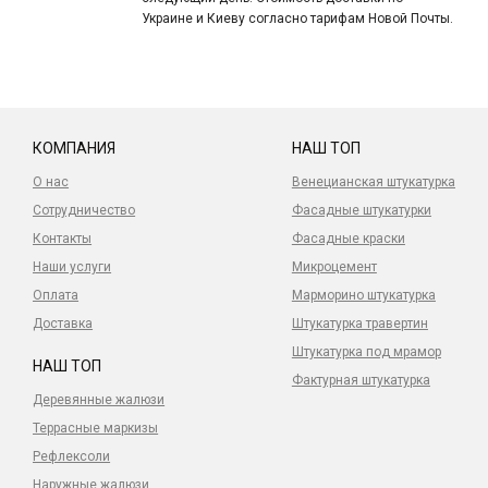
Украине и Киеву согласно тарифам Новой Почты.
КОМПАНИЯ
НАШ ТОП
О нас
Венецианская штукатурка
Сотрудничество
Фасадные штукатурки
Контакты
Фасадные краски
Наши услуги
Микроцемент
Оплата
Марморино штукатурка
Доставка
Штукатурка травертин
Штукатурка под мрамор
НАШ ТОП
Фактурная штукатурка
Деревянные жалюзи
Террасные маркизы
Рефлексоли
Наружные жалюзи