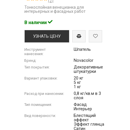
(7)
Тонкослойная венецианка для
интерьерных и фасадных работ
В наличии
УЗНАТЬ ЦЕНУ
Шпатель
Инструмент
нанесения:
Novacolor
Бренд:
Декоративные
Тип покрытия:
штукатурки
20 кг
Вариант упаковки:
5 кг
1 кг
0,8 кг/кв.м в 3
Расход при нанесении:
слоя
Фасад
Тип помещения:
Интерьер
Блестящий
Вид поверхности:
эффект
Эффект глянца
Сатин