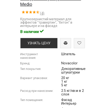
Medio
(4)
Крупнозернистий материал для
эффектов "травертин", "бетон" в
интерьере и на фасаде.
В наличии
УЗНАТЬ ЦЕНУ
Шпатель
Инструмент
нанесения:
Novacolor
Бренд:
Декоративные
Тип покрытия:
штукатурки
20 кг
Вариант упаковки:
1 кг
5 кг
2.5 кг/кв.м в 2
Расход при нанесении:
слоя
Фасад
Тип помещения:
Интерьер