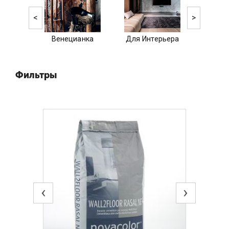
<
>
Венецианка
Для Интерьера
Тра
Фильтры
‹
›