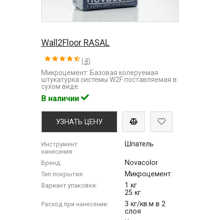
Wall2Floor RASAL
(4)
Микроцемент: Базовая колеруемая
штукатурка системы W2F поставляемая в
сухом виде.
В наличии
УЗНАТЬ ЦЕНУ
Шпатель
Инструмент
нанесения:
Novacolor
Бренд:
Микроцемент
Тип покрытия:
1 кг
Вариант упаковки:
25 кг
3 кг/кв.м в 2
Расход при нанесении:
слоя