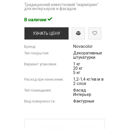
Традиционий известковий "марморин"
для интеръеров и фасадов.
В наличии
УЗНАТЬ ЦЕНУ
Novacolor
Бренд:
Декоративные
Тип покрытия:
штукатурки
1 кг
Вариант упаковки:
20 кг
5 кг
1,2-1,4 кг/кв.м в
Расход при нанесении:
2 слоя
Фасад
Тип помещения:
Интерьер
Фактурные
Вид поверхности: