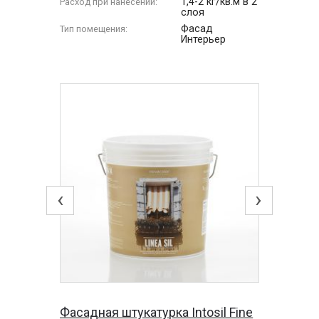
1,4-2 кг/кв.м в 2
Расход при нанесении:
слоя
Фасад
Тип помещения:
Интерьер
‹
›
Фасадная штукатурка Intosil Fine