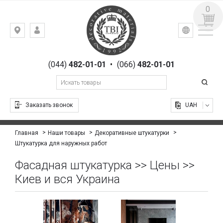
0
УКР
РУС
Киев,
ВХОД
ул.
РЕГИСТРАЦИЯ
Гоголевская,
(044)
482-01-01
•
(066)
482-01-01
23
Заказать звонок
UAH
Главная
Наши товары
Декоративные штукатурки
Штукатурка для наружных работ
Фасадная штукатурка >> Цены >>
Киев и вся Украина