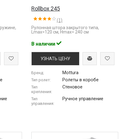
Rollbox 245
(1)
пружине,
Рулонная штора закрытого типа,
Lmaх=120 см, Hmax= 240 см
В наличии
УЗНАТЬ ЦЕНУ
Mottura
Бренд:
бе
Ролеты в коробе
Тип ролет:
Стеновое
Тип
крепления:
ние
Ручное управление
Тип
управления: