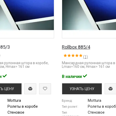
885/3
Rollbox 885/4
(1)
я рулонная штора в коробе,
Мансардная рулонная штора в 
см, Hmax= 161 см
Lmaх=160 см, Hmax= 161 см
ии
В наличии
ТЬ ЦЕНУ
УЗНАТЬ ЦЕНУ
Mottura
Mottura
Бренд:
Ролеты в коробе
Ролеты в коро
Тип ролет:
Стеновое
Стеновое
Тип