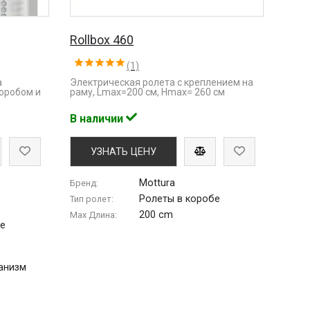
Rollbox 460
(1)
а
Электрическая ролета с креплением на
коробом и
раму, Lmaх=200 см, Hmax= 260 см
В наличии
УЗНАТЬ ЦЕНУ
Mottura
Бренд:
Ролеты в коробе
Тип ролет:
200 cm
Max Длина:
бе
анизм