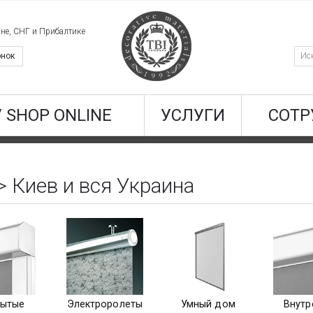
ине, СНГ и Прибалтике
онок
/ SHOP ONLINE
УСЛУГИ
СОТР
> Киев и вся Украина
рытые
Электроролеты
Умный дом
Внутр