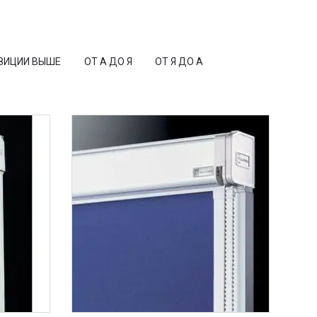
ЗИЦИИ ВЫШЕ
ОТ А ДО Я
ОТ Я ДО А