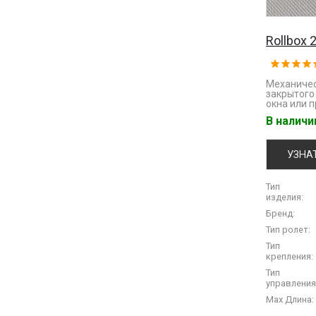
Rollbox 
Механичес
закрытого
окна или п
В налич
УЗНА
Тип
изделия:
Бренд:
Тип ролет:
Тип
крепления:
Тип
управления
Max Длина: