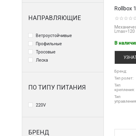
Rollbox 
НАПРАВЛЯЮЩИЕ
Механичес
Lmaх=120 
Ветроустойчивые
В налич
Профильные
Тросовые
УЗНА
Леска
Бренд:
Тип ролет:
Тип
ПО ТИПУ ПИТАНИЯ
крепления:
Тип
управления
220V
БРЕНД