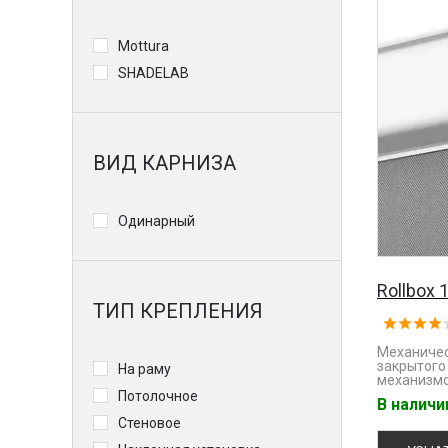
Mottura
SHADELAB
ВИД КАРНИЗА
Одинарный
Rollbox 
ТИП КРЕПЛЕНИЯ
Механичес
закрытого
На раму
механизмо
Потолочное
В налич
Стеновое