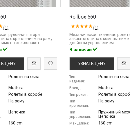
260
Rollbox 560
(1)
(1)
кая рулонная штора
Механическая тканевая ролет
 типа с креплением на раму
закрытого типа с компактним 
рямо на стеклопакет.
двойным управлением.
ии
В наличии
ТЬ ЦЕНУ
УЗНАТЬ ЦЕНУ
Ролеты на окна
Ролеты на окна
Тип
изделия:
Mottura
Mottura
Бренд:
Ролеты в коробе
Ролеты в коро
Тип ролет:
На раму
На раму
Тип
крепления:
Цепочка
Пружинный мех
Тип
Цепочка
:
управления:
160 cm
160 cm
Max Длина: