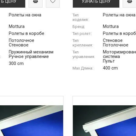
ТЬ ЦЕНУ
УЗНАТЬ ЦЕНУ
Ролеты на окна
Ролеты на окна
Тип
изделия:
Mottura
Mottura
Бренд:
Ролеты в коробе
Ролеты в коро
Тип ролет:
Потолочное
Стеновое
Тип
Стеновое
Потолочное
крепления:
Пружинный механизм
Моторизирован
Тип
Ручное управление
система
:
управления:
Пульт
300 cm
400 cm
Max Длина: