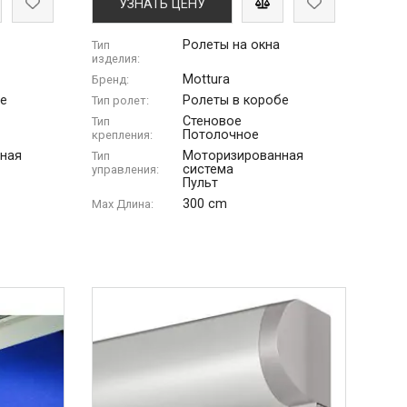
УЗНАТЬ ЦЕНУ
Ролеты на окна
Тип
изделия:
Mottura
Бренд:
бе
Ролеты в коробе
Тип ролет:
Стеновое
Тип
Потолочное
крепления:
ная
Моторизированная
Тип
система
управления:
Пульт
300 cm
Max Длина: