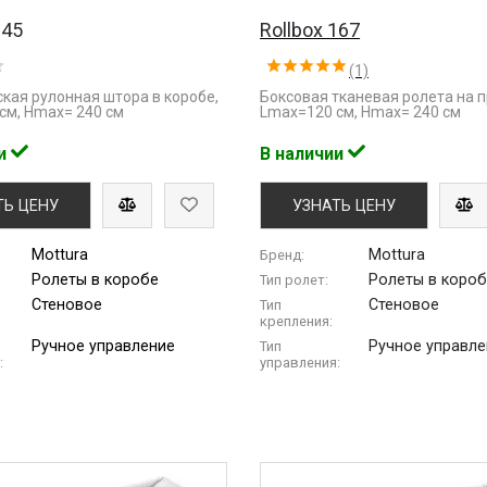
145
Rollbox 167
(1)
кая рулонная штора в коробе,
Боксовая тканевая ролета на 
см, Hmax= 240 см
Lmaх=120 см, Hmax= 240 см
ии
В наличии
ТЬ ЦЕНУ
УЗНАТЬ ЦЕНУ
Mottura
Mottura
Бренд:
Ролеты в коробе
Ролеты в коро
Тип ролет:
Стеновое
Стеновое
Тип
крепления:
Ручное управление
Ручное управле
Тип
:
управления: