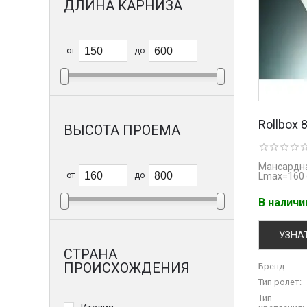
ДЛИНА КАРНИЗА
от
до
Rollbox 
ВЫСОТА ПРОЕМА
Мансардна
от
до
Lmaх=160 
В налич
УЗНА
СТРАНА
ПРОИСХОЖДЕНИЯ
Бренд:
Тип ролет:
Тип