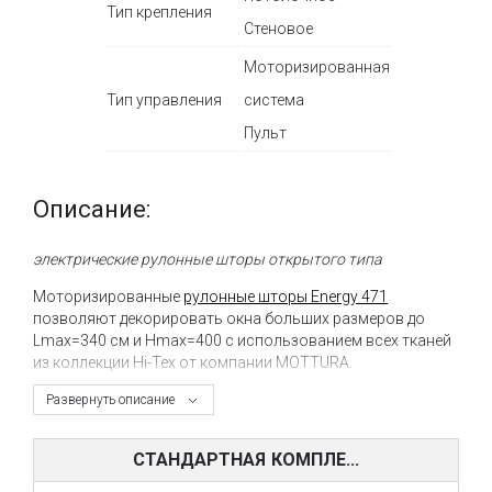
Тип крепления
Стеновое
Моторизированная
Тип управления
система
Пульт
Описание:
электрические рулонные шторы открытого типа
Моторизированные
рулонные шторы Energy 471
позволяют декорировать окна больших размеров до
Lmax=340 см и Hmax=400 с использованием всех тканей
из коллекции Hi-Tex от компании MOTTURA.
Особенностью системы Energy 471 являются
Развернуть описание
специальные тросиковые направляющие, которые
предотвращают колебание полотна ткани.
СТАНДАРТНАЯ КОМПЛЕ...
Электрические ролетыEnergy 471 отлично подходят для