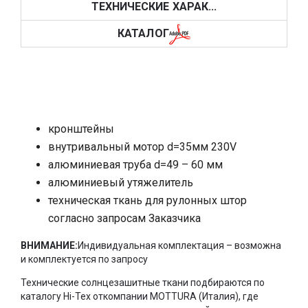
ТЕХНИЧЕСКИЕ ХАРАК...
солнцезащиты жилых и коммерческих помещений,
подключаются к сети 220V и могут управляться при
КАТАЛОГ
помощи оригинальных пультов Mottura, проводных
кнопок, а также без препятствий подключаются к
системе «умный дом». Также существует возможность
автоматизации процесса зашторивания окон при
помощи системы M2Net от компании MOTTURA, которая
позволяет создавать программируемое управление не
только рулонными шторами, но и всеми карнизными
кронштейны
системами MOTTURA, c возможностью создания
автоматизации по календарному плану, таймеру с
внутривальный мотор
d=35
мм 230V
использованием климатических датчиков MOTTURA.
алюминиевая труба d=49 – 60 мм
Солнцезащитные рулонные шторы Energy
алюминиевый утяжелитель
471управляются мотором переменного тока (220В – 50
техническая ткань для рулонных штор
Гц). Остановка полотна рулонной шторы производится в
согласно запросам Заказчика
любой позиции с помощью
программируемогоконцевого выключателя. Кронштейны
ВНИМАНИЕ:
Индивидуальная комплектация – возможна
рулонной шторы, предназначенные для открытого и
и комплектуется по запросу
скрытого монтажа, позволяют обеспечить правильное
расположение рулонной шторы относительно окна.
Технические солнцезашитные ткани подбираются по
Декоративные крышки на кронштейны изготовлены из
каталогу
Hi
-
Tex
откомпании
MOTTURA
(Италия), где
противоударного термопластика и предлагаются в