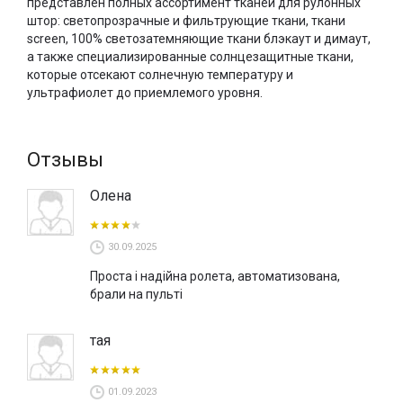
представлен полных ассортимент тканей для рулонных
нескольких цветовых решениях.
штор: светопрозрачные и фильтрующие ткани, ткани
screen
, 100% светозатемняющие ткани блэкаут и димаут,
Купить электрические рулонные шторы в Киеве можно в
а также специализированные солнцезащитные ткани,
шоу-руме «VOGUE INTERIORS», а также Вы можете
которые отсекают солнечную температуру и
заказать тканевые ролеты на пульте онлайн в нашем
ультрафиолет до приемлемого уровня.
интернет-магазине и оформить доставку по всей Украине.
Отзывы
Олена
30.09.2025
Проста і надійна ролета, автоматизована,
брали на пульті
тая
01.09.2023