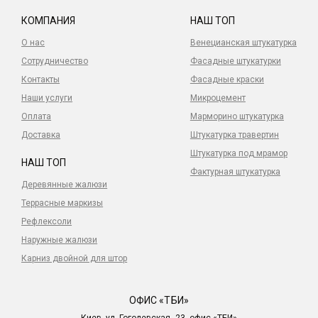
КОМПАНИЯ
НАШ ТОП
О нас
Венецианская штукатурка
Сотрудничество
Фасадные штукатурки
Контакты
Фасадные краски
Наши услуги
Микроцемент
Оплата
Марморино штукатурка
Доставка
Штукатурка травертин
Штукатурка под мрамор
НАШ ТОП
Фактурная штукатурка
Деревянные жалюзи
Террасные маркизы
Рефлексоли
Наружные жалюзи
Карниз двойной для штор
ОФИС «ТБИ»
Киев, ул. Гоголевская, 23, офис «ТБИ»