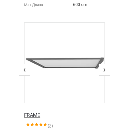
600 cm
Max Длина:
‹
›
FRAME
(3)