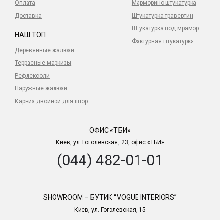
Оплата
Марморино штукатурка
опциональное LED освещение в популярных
Доставка
Штукатурка травертин
моделях;
Штукатурка под мрамор
быстрые сроки производства и монтажа;
НАШ ТОП
Фактурная штукатурка
конкурентные цены и удобные условия
Деревянные жалюзи
сотрудничества;
Террасные маркизы
Рефлексоли
Преимущества навесов для террас
Наружные жалюзи
Карниз двойной для штор
Защита от вредных ультрафиолетовых лучей
солнца
ОФИС «ТБИ»
Повышенный комфорт на вашей террасе
Киев, ул. Гоголевская, 23, офис «ТБИ»
Защита от дождя
Повышенная стоимость недвижимости
(044) 482-01-01
Экономия энергии за счет снижения затрат на
охлаждение летом
Цена на навесы для террасы
SHOWROOM – БУТИК “VOGUE INTERIORS”
Киев, ул. Гоголевская, 15
Цена на маркизы для террасы варьируется в зависимости