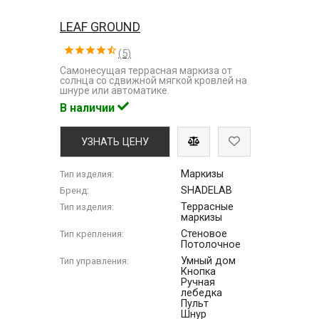
LEAF GROUND
(5)
Самонесущая террасная маркиза от
солнца со сдвижной мягкой кровлей на
шнуре или автоматике.
В наличии
УЗНАТЬ ЦЕНУ
Маркизы
Тип изделия:
SHADELAB
Бренд:
Террасные
Тип изделия:
маркизы
Стеновое
Тип крепления:
Потолочное
Умный дом
Тип управления:
Кнопка
Ручная
лебедка
Пульт
Шнур