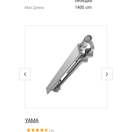
лебедка
1400 cm
Max Длина:
‹
›
YAMA
(2)