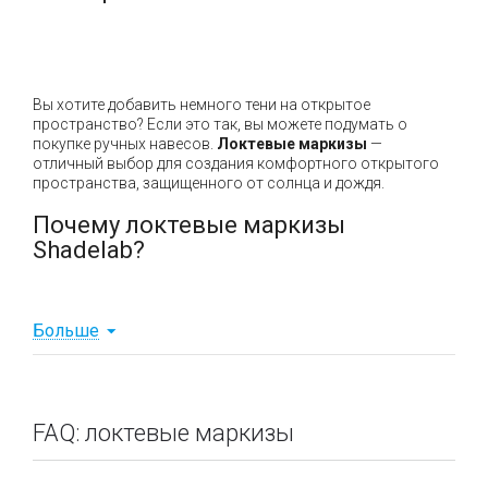
Вы хотите добавить немного тени на открытое
пространство? Если это так, вы можете подумать о
покупке ручных навесов.
Локтевые маркизы
—
отличный выбор для создания комфортного открытого
пространства, защищенного от солнца и дождя.
Почему локтевые маркизы
Shadelab?
почти четверть века опыта на рынке
Больше
солнцезащиты Украины и СНГ;
прямые эксклюзивные поставки от
ведущего итальянского производителя;
широкий ассортимент под различные цели и
FAQ: локтевые маркизы
задачи;
практически безграничные возможности в