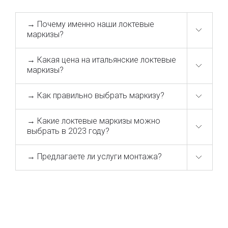
солнцезащите;
от коммерческих и до эксклюзивных
решений для объектов любого характера;
→ Почему именно наши локтевые
маркизы?
→ Какая цена на итальянские локтевые
продукция эксклюзивного итальянского
маркизы?
бренда Shadelab;
современная материально-техническая база;
возможность разработки и реализации
→ Как правильно выбрать маркизу?
индивидуальных решений;
продажа и монтаж «под ключ» на всей
→ Какие локтевые маркизы можно
территории Украины и СНГ;
выбрать в 2023 году?
гарантия и пост гарантийный сервис;
→ Предлагаете ли услуги монтажа?
Почему именно наши маркизы?
маркизы 100% итальянского производства;
все модели разрабатываются с акцентом на