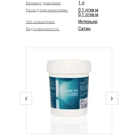
1 л
Вариант упаковки:
0,1 л/кв.м
Расход при нанесении:
0,1 л/кв.м
Интерьер
Тип помещения:
Сатин
Вид поверхности:
‹
›