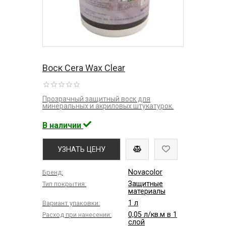
Воск Cera Wax Clear
Прозрачный защитный воск для
минеральных и акриловых штукатурок.
В наличии
УЗНАТЬ ЦЕНУ
Novacolor
Бренд:
Защитные
Тип покрытия:
материалы
1 л
Вариант упаковки:
0,05 л/кв.м в 1
Расход при нанесении:
слой