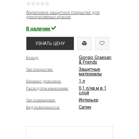
Акриловое защитное покрытие для
декоративных красок
В наличии
УЗНАТЬ ЦЕНУ
Giorgio Graesan
Бренд:
& Friends
Защитные
Тип покрытия:
материалы
1 л
Вариант упаковки:
0,1 л/кв.м в 1
Расход при нанесении:
слой
Интерьер
Тип помещения:
Сатин
Вид поверхности: