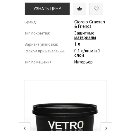
УЗНАТЬ ЦЕНУ
Giorgio Graesan
Бренд:
& Friends
Защитные
Тип покрытия:
материалы
1 л
Вариант упаковки:
0,1 л/кв.м в 1
Расход при нанесении:
слой
Интерьер
Тип помещения:
‹
›