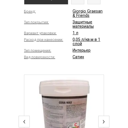
Giorgio Graesan
Бренд:
& Friends
Защитные
Тип покрытия:
материалы
1 л
Вариант упаковки:
0,05 л/кв.м в 1
Расход при нанесении:
слой
Интерьер
Тип помещения:
Сатин
Вид поверхности:
‹
›