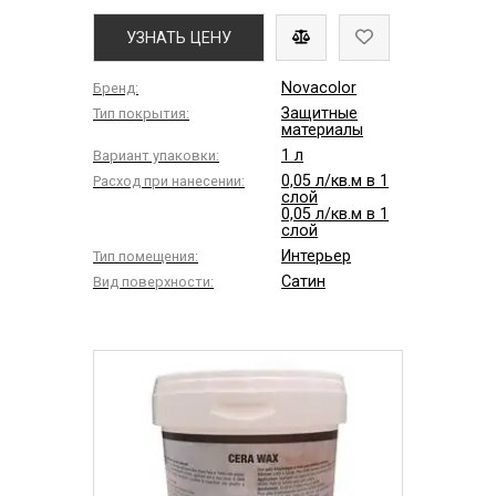
УЗНАТЬ ЦЕНУ
Novacolor
Бренд:
Защитные
Тип покрытия:
материалы
1 л
Вариант упаковки:
0,05 л/кв.м в 1
Расход при нанесении:
слой
0,05 л/кв.м в 1
слой
Интерьер
Тип помещения:
Сатин
Вид поверхности: