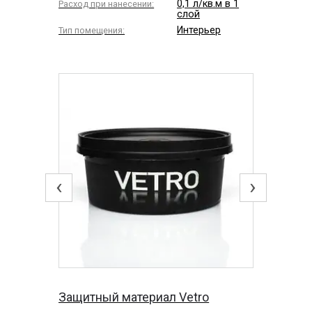
0,1 л/кв.м в 1
Расход при нанесении:
слой
Интерьер
Тип помещения:
‹
›
Защитный материал Vetro