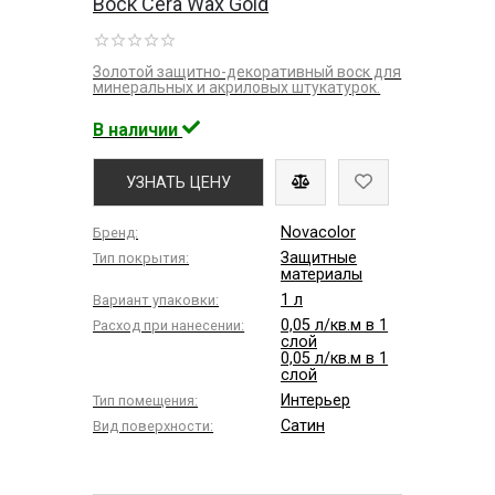
Воск Cera Wax Gold
Золотой защитно-декоративный воск для
минеральных и акриловых штукатурок.
В наличии
УЗНАТЬ ЦЕНУ
Novacolor
Бренд:
Защитные
Тип покрытия:
материалы
1 л
Вариант упаковки:
0,05 л/кв.м в 1
Расход при нанесении:
слой
0,05 л/кв.м в 1
слой
Интерьер
Тип помещения:
Сатин
Вид поверхности: