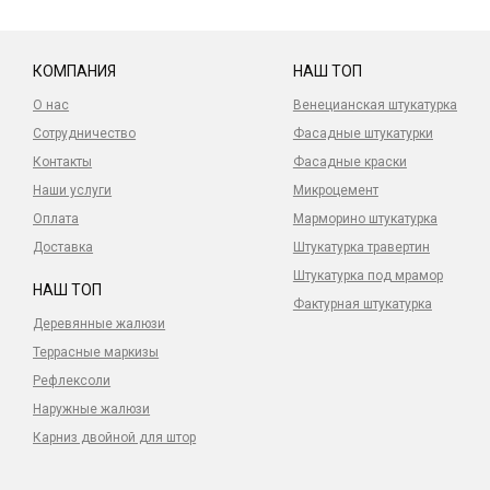
міцнішим
КОМПАНИЯ
НАШ ТОП
О нас
Венецианская штукатурка
Сотрудничество
Фасадные штукатурки
Контакты
Фасадные краски
Наши услуги
Микроцемент
Оплата
Марморино штукатурка
Доставка
Штукатурка травертин
Штукатурка под мрамор
НАШ ТОП
Фактурная штукатурка
Деревянные жалюзи
Террасные маркизы
Рефлексоли
Наружные жалюзи
Карниз двойной для штор