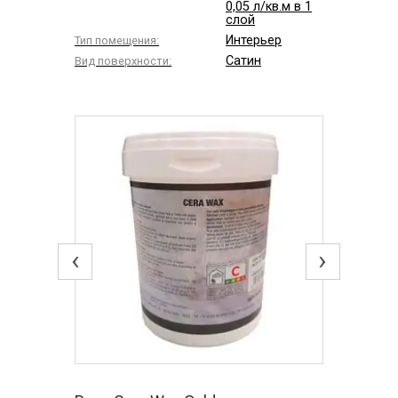
0,05 л/кв.м в 1
слой
Интерьер
Тип помещения:
Сатин
Вид поверхности:
‹
›