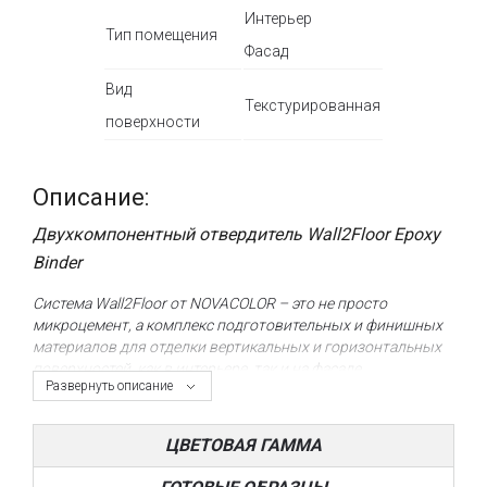
Интерьер
Тип помещения
Фасад
Вид
Текстурированная
поверхности
Описание:
Двухкомпонентный отвердитель Wall2Floor Epoxy
Binder
Система Wall2Floor от NOVACOLOR – это не просто
микроцемент, а комплекс подготовительных и финишных
материалов для отделки вертикальных и горизонтальных
поверхностей, как в интерьере, так и на фасаде,
Развернуть описание
обеспечивая при этом должный уровень
эксплуатационных характеристик, требуемых в каждом
конкретном случае.
ЦВЕТОВАЯ ГАММА
Микроцемент Wall2Floor может использоваться не только