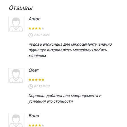
Трехкомпонентная смесь штукатурки Rasal c
Отзывы
затвердителем Epoxy Binder рационально использовать в
коммерческих интерьерах с завышенными
Anton
эксплуатационными потребностями или высоким
пешеходным трафиком.
23.01.2024
Купить микроцемент для пола и стен можно онлайн через
наш интернет-магазин www.tbi.ua или у официальных
чудова епоксидка для мікроцементу, значно
дилеров Novacolor в Украине.
підвищує витривалість матеріалу і робить
міцнішим
Микроцемент в Киеве купить
можно в нашем шоу-руме
«VOGUE INTERIORS», где представлены образцы декоров в
Олег
разных цветах, а также есть интерьерные образцы в
больших объемах.
07.12.2023
Хорошая добавка для микроцемента и
усиления его стойкости
Вова