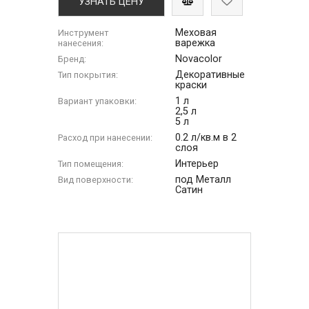
УЗНАТЬ ЦЕНУ
Меховая
Инструмент
варежка
нанесения:
Novacolor
Бренд:
Декоративные
Тип покрытия:
краски
1 л
Вариант упаковки:
2,5 л
5 л
0.2 л/кв.м в 2
Расход при нанесении:
слоя
Интерьер
Тип помещения:
под Металл
Вид поверхности:
Сатин