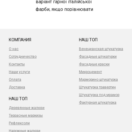
варіант гарної італійської
фарби, якщо порівнювати
з лінійкою бренду. Хороша
якість і нормальна ціна
КОМПАНИЯ
НАШ ТОП
О нас
Венецианская штукатурка
Сотрудничество
Фасадные штукатурки
Контакты
Фасадные краски
Наши услуги
Микроцемент
Оплата
Марморино штукатурка
Доставка
Штукатурка травертин
Штукатурка под мрамор
НАШ ТОП
Фактурная штукатурка
Деревянные жалюзи
Террасные маркизы
Рефлексоли
Наружные жалюзи