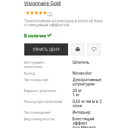
Visionnaire Gold
(1)
Тонкослойная штукатурка в золотой базе
с глянцевым эффектом
В наличии
УЗНАТЬ ЦЕНУ
Шпатель
Инструмент
нанесения:
Novacolor
Бренд:
Декоративные
Тип покрытия:
штукатурки
20 кг
Вариант упаковки:
1 кг
0,65 кг/кв.м в 2
Расход при нанесении:
слоя
Интерьер
Тип помещения:
Блестящий
Вид поверхности:
эффект
под Металл