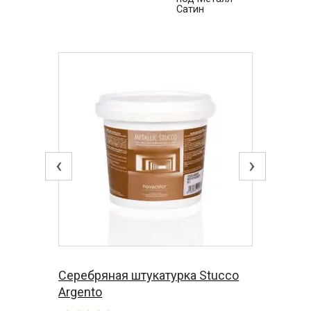
Сатин
‹
›
Серебряная штукатурка Stucco
Argento