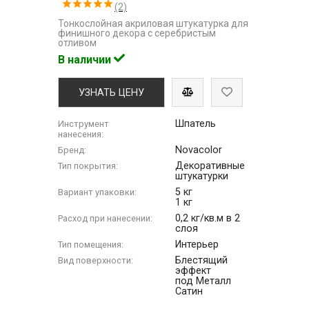
(2)
Тонкослойная акриловая штукатурка для
финишного декора с серебристым
отливом
В наличии
УЗНАТЬ ЦЕНУ
Шпатель
Инструмент
нанесения:
Novacolor
Бренд:
Декоративные
Тип покрытия:
штукатурки
5 кг
Вариант упаковки:
1 кг
0,2 кг/кв.м в 2
Расход при нанесении:
слоя
Интерьер
Тип помещения:
Блестящий
Вид поверхности:
эффект
под Металл
Сатин