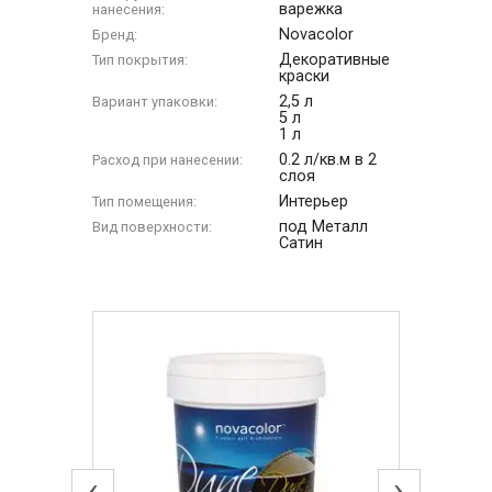
варежка
нанесения:
Novacolor
Бренд:
Декоративные
Тип покрытия:
краски
2,5 л
Вариант упаковки:
5 л
1 л
0.2 л/кв.м в 2
Расход при нанесении:
слоя
Интерьер
Тип помещения:
под Металл
Вид поверхности:
Сатин
‹
›