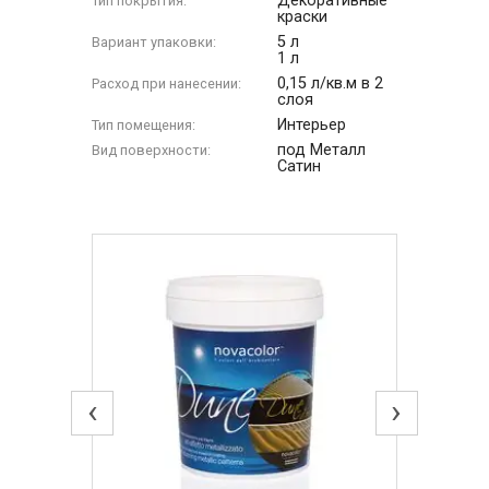
Декоративные
Тип покрытия:
краски
5 л
Вариант упаковки:
1 л
0,15 л/кв.м в 2
Расход при нанесении:
слоя
Интерьер
Тип помещения:
под Металл
Вид поверхности:
Сатин
‹
›