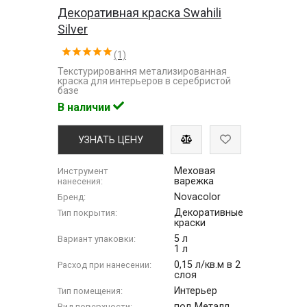
Декоративная краска Swahili
Silver
(1)
Текстурировання метализированная
краска для интерьеров в серебристой
базе
В наличии
УЗНАТЬ ЦЕНУ
Меховая
Инструмент
варежка
нанесения:
Novacolor
Бренд:
Декоративные
Тип покрытия:
краски
5 л
Вариант упаковки:
1 л
0,15 л/кв.м в 2
Расход при нанесении:
слоя
Интерьер
Тип помещения:
под Металл
Вид поверхности: