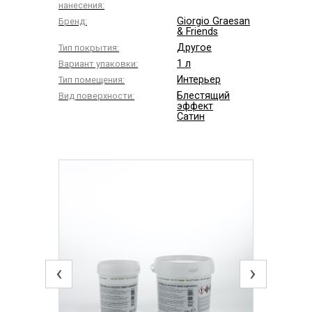
нанесения:
Giorgio Graesan
Бренд:
& Friends
Другое
Тип покрытия:
1 л
Вариант упаковки:
Интерьер
Тип помещения:
Блестящий
Вид поверхности:
эффект
Сатин
‹
›