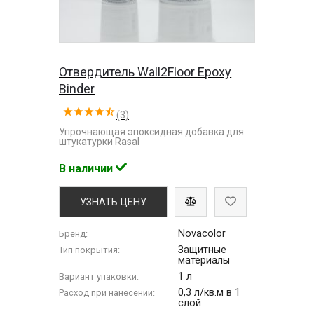
Отвердитель Wall2Floor Epoxy
Binder
(3)
Упрочнающая эпоксидная добавка для
штукатурки Rasal
В наличии
УЗНАТЬ ЦЕНУ
Novacolor
Бренд:
Защитные
Тип покрытия:
материалы
1 л
Вариант упаковки:
0,3 л/кв.м в 1
Расход при нанесении:
слой