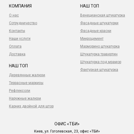
КОМПАНИЯ
НАШ ТОП
О нас
Венецианская штукатурка
Сотрудничество
Фасадные штукатурки
Контакты
Фасадные краски
Наши услуги
Микроцемент
Оплата
Марморино штукатурка
Доставка
Штукатурка травертин
Штукатурка под мрамор
НАШ ТОП
Фактурная штукатурка
Деревянные жалюзи
Террасные маркизы
Рефлексоли
Наружные жалюзи
Карниз двойной для штор
ОФИС «ТБИ»
Киев, ул. Гоголевская, 23, офис «ТБИ»