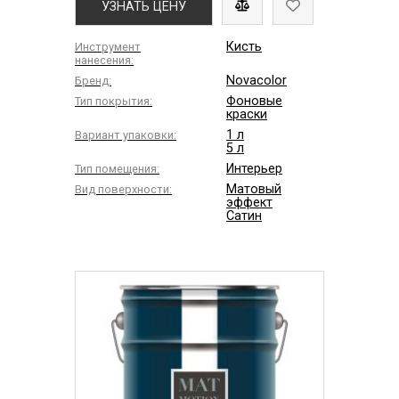
УЗНАТЬ ЦЕНУ
Кисть
Инструмент
нанесения:
Novacolor
Бренд:
Фоновые
Тип покрытия:
краски
1 л
Вариант упаковки:
5 л
Интерьер
Тип помещения:
Матовый
Вид поверхности:
эффект
Сатин