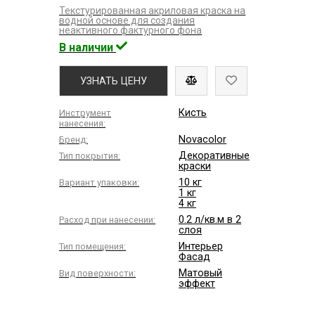
Текстурированная акриловая краска на
водной основе для создания
неактивного фактурного фона
В наличии
УЗНАТЬ ЦЕНУ
Кисть
Инструмент
нанесения:
Novacolor
Бренд:
Декоративные
Тип покрытия:
краски
10 кг
Вариант упаковки:
1 кг
4 кг
0.2 л/кв.м в 2
Расход при нанесении:
слоя
Интерьер
Тип помещения:
Фасад
Матовый
Вид поверхности:
эффект