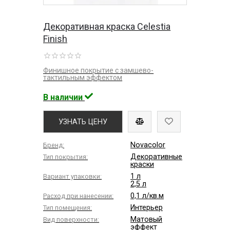
Декоративная краска Celestia
Finish
Финишное покрытие с замшево-
тактильным эффектом
В наличии
УЗНАТЬ ЦЕНУ
Novacolor
Бренд:
Декоративные
Тип покрытия:
краски
1 л
Вариант упаковки:
2,5 л
0,1 л/кв.м
Расход при нанесении:
Интерьер
Тип помещения:
Матовый
Вид поверхности:
эффект