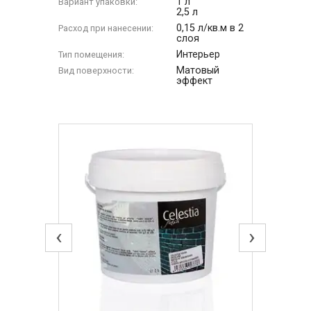
1 л
Вариант упаковки:
2,5 л
0,15 л/кв.м в 2
Расход при нанесении:
слоя
Интерьер
Тип помещения:
Матовый
Вид поверхности:
эффект
‹
›