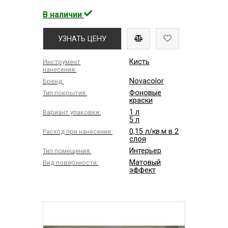
В наличии
УЗНАТЬ ЦЕНУ
Кисть
Инструмент
нанесения:
Novacolor
Бренд:
Фоновые
Тип покрытия:
краски
1 л
Вариант упаковки:
5 л
0,15 л/кв.м в 2
Расход при нанесении:
слоя
Интерьер
Тип помещения:
Матовый
Вид поверхности:
эффект