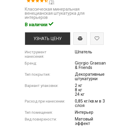
(3)
Классическая минеральная
венецианская штукатурка для
интерьеров
В наличии
УЗНАТЬ ЦЕНУ
Шпатель
Инструмент
нанесения:
Giorgio Graesan
Бренд:
& Friends
Декоративные
Тип покрытия:
штукатурки
2 кг
Вариант упаковки:
8 кг
24 кг
0,85 кг/кв.м в 3
Расход при нанесении:
слоя
Интерьер
Тип помещения:
Матовый
Вид поверхности:
эффект