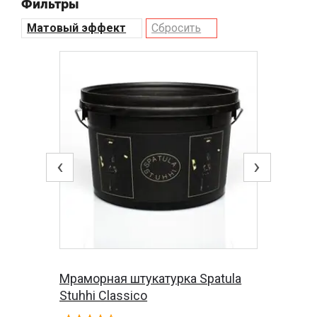
Фильтры
Матовый эффект
Сбросить
‹
›
Мраморная штукатурка Spatula
Stuhhi Classico