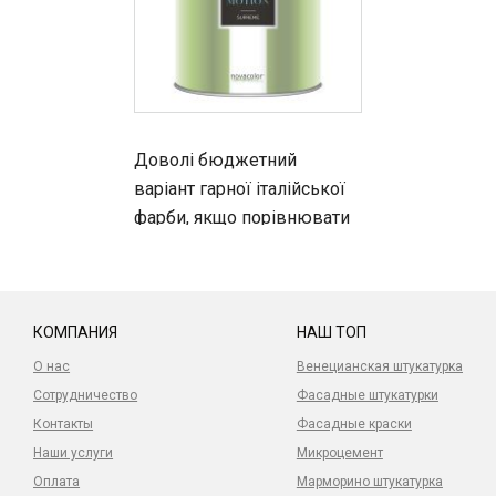
Доволі бюджетний
варіант гарної італійської
фарби, якщо порівнювати
з лінійкою бренду. Хороша
якість і нормальна ціна
КОМПАНИЯ
НАШ ТОП
О нас
Венецианская штукатурка
Сотрудничество
Фасадные штукатурки
Контакты
Фасадные краски
Наши услуги
Микроцемент
Оплата
Марморино штукатурка