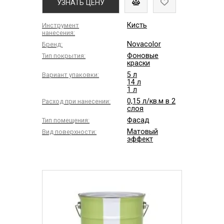
УЗНАТЬ ЦЕНУ
Кисть
Инструмент
нанесения:
Novacolor
Бренд:
Фоновые
Тип покрытия:
краски
5 л
Вариант упаковки:
14 л
1 л
0,15 л/кв.м в 2
Расход при нанесении:
слоя
Фасад
Тип помещения:
Матовый
Вид поверхности:
эффект