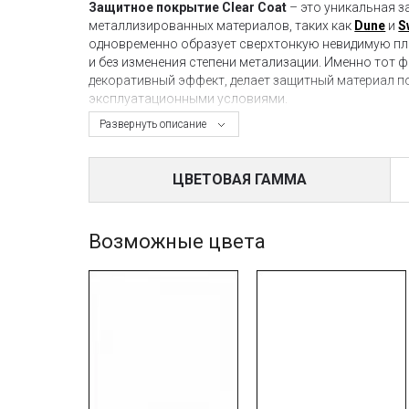
Защитное покрытие Clear Coat
– это уникальная 
металлизированных материалов, таких как
Dune
и
S
одновременно образует сверхтонкую невидимую пл
и без изменения степени метализации. Именно тот ф
декоративный эффект, делает защитный материал 
эксплуатационными условиями.
Развернуть описание
Защита Clear Coat
наносится валиком всего в один
металлизированного декора на подобии краски Dune 
ЦВЕТОВАЯ ГАММА
Купить защитный материал Clear Coat
Вы можете в
дверей в считанные секунды.
Возможные цвета