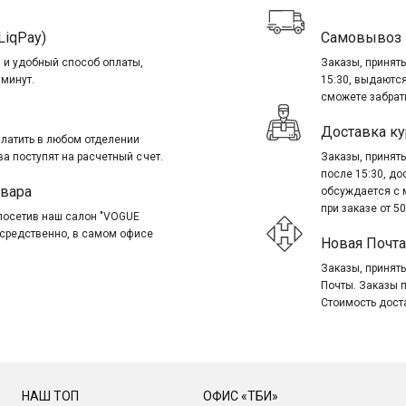
LiqPay)
Самовывоз
 и удобный способ оплаты,
Заказы, приняты
 минут.
15:30, выдаются
сможете забрать
Доставка ку
платить в любом отделении
ва поступят на расчетный счет.
Заказы, приняты
после 15:30, д
овара
обсуждается с 
при заказе от 50
посетив наш салон "VOGUE
посредственно, в самом офисе
Новая Почта
Заказы, приняты
Почты. Заказы 
Стоимость дост
НАШ ТОП
ОФИС «ТБИ»