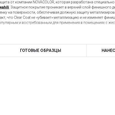
защита от компании NOVACOLOR, которая разработана специально
wahili
. Защитное покрытие проникает в верхний слой финишного д
енку на поверхности, обеспечивая должную защиту металлизиров
акт, что Clear Coat не «убивает» металлизацию и не изменяет фин
популярным и востребованным для применения в помещениях с же
 слой и этого более чем достаточно для обеспечения должной за
или Swahili.
ГОТОВЫЕ ОБРАЗЦЫ
НАНЕС
 нашем интернет-магазине всего в несколько кликов, оформив до