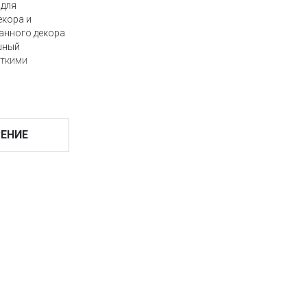
 для
екора и
анного декора
ишный
сткими
щиты
ЕНИЕ
ставку до