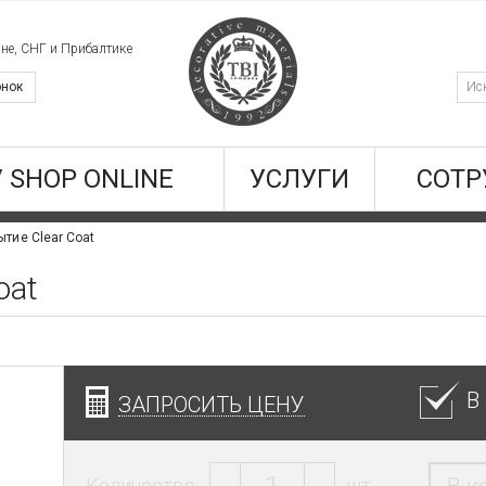
ине, СНГ и Прибалтике
онок
/ SHOP ONLINE
УСЛУГИ
СОТР
тие Clear Coat
oat
В
ЗАПРОСИТЬ ЦЕНУ
Количество:
шт.