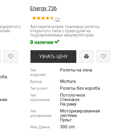
Energy 736
(2)
відкритого
Автоматические тканевые ролеты
нням -
открытого типа с приводом на
подзаряжаемых аккумуляторах.
В наличии
УЗНАТЬ ЦЕНУ
Ролеты на окна
Тип
изделия:
роба
Mottura
Бренд:
Ролеты без короба
Тип ролет:
Потолочное
Тип
ная
Стеновое
крепления:
На раму
Моторизированная
Тип
система
управления:
Пульт
300 cm
Max Длина: