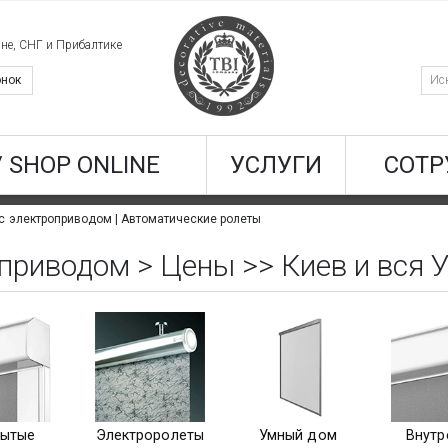
ине, СНГ и Прибалтике
онок
/ SHOP ONLINE
УСЛУГИ
СОТР
с электроприводом | Автоматические ролеты
приводом > Цены >> Киев и вся 
рытые
Электроролеты
Умный дом
Внутр