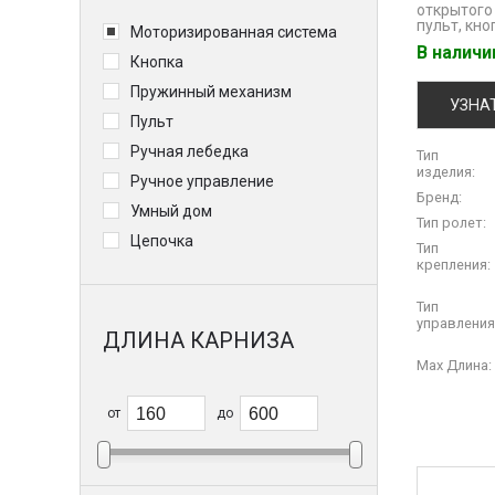
открытого
пульт, кно
Моторизированная система
В налич
Кнопка
Пружинный механизм
УЗНА
Пульт
Ручная лебедка
Тип
изделия:
Ручное управление
Бренд:
Умный дом
Тип ролет:
Цепочка
Тип
крепления:
Тип
управления
ДЛИНА КАРНИЗА
Max Длина:
от
до