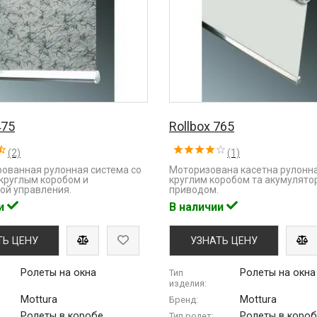
475
Rollbox 765
(2)
(1)
ованная рулонная система со
Моторизована касетна рулонна
круглым коробом и
круглим коробом та акумулят
ой управления.
приводом.
ии
В наличии
ТЬ ЦЕНУ
УЗНАТЬ ЦЕНУ
Ролеты на окна
Ролеты на окна
Тип
изделия:
Mottura
Mottura
Бренд:
Ролеты в коробе
Ролеты в коро
Тип ролет: