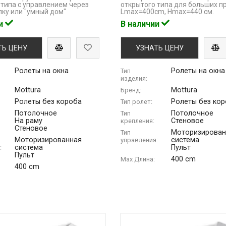
 типа с управлением через
открытого типа для больших п
пку или "умный дом"
Lmaх=400cm, Hmax=440 см.
ии
В наличии
ТЬ ЦЕНУ
УЗНАТЬ ЦЕНУ
Ролеты на окна
Ролеты на окна
Тип
изделия:
Mottura
Mottura
Бренд:
Ролеты без короба
Ролеты без ко
Тип ролет:
Потолочное
Потолочное
Тип
На раму
Стеновое
крепления:
Стеновое
Моторизирован
Тип
Моторизированная
система
управления:
система
Пульт
:
Пульт
400 cm
Max Длина:
400 cm