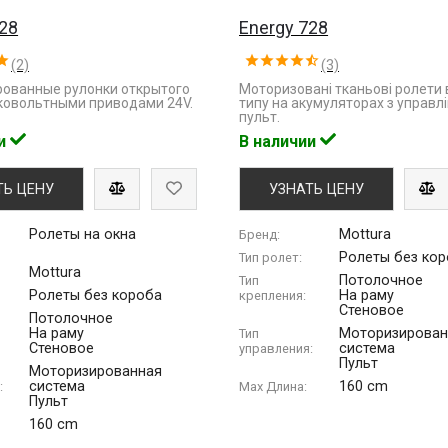
428
Energy 728
(2)
(3)
ованные рулонки открытого
Моторизовані тканьові ролети 
зковольтными приводами 24V.
типу на акумуляторах з управлі
пульт.
ии
В наличии
ТЬ ЦЕНУ
УЗНАТЬ ЦЕНУ
Ролеты на окна
Mottura
Бренд:
Ролеты без ко
Тип ролет:
Mottura
Потолочное
Тип
Ролеты без короба
На раму
крепления:
Стеновое
Потолочное
На раму
Моторизирован
Тип
Стеновое
система
управления:
Пульт
Моторизированная
система
160 cm
:
Max Длина:
Пульт
160 cm