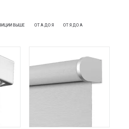
ЗИЦИИ ВЫШЕ
ОТ А ДО Я
ОТ Я ДО А