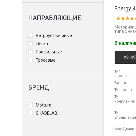
Energy 
НАПРАВЛЯЮЩИЕ
Моторизир
типа с ни
Ветроустойчивые
В налич
Леска
Профильные
УЗНА
Тросовые
Тип
изделия:
Бренд:
БРЕНД
Тип ролет:
Тип
крепления:
Mottura
Тип
SHADELAB
управления
Max Длина: