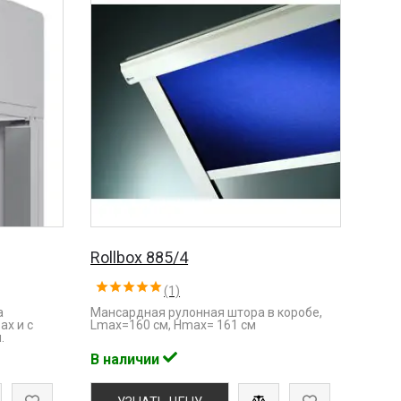
Rollbox 885/4
(1)
а
Мансардная рулонная штора в коробе,
ах и с
Lmaх=160 см, Hmax= 161 см
.
В наличии