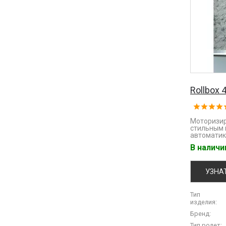
Rollbox 
Моторизир
стильным 
автоматик
В налич
УЗНА
Тип
изделия:
Бренд:
Тип ролет: