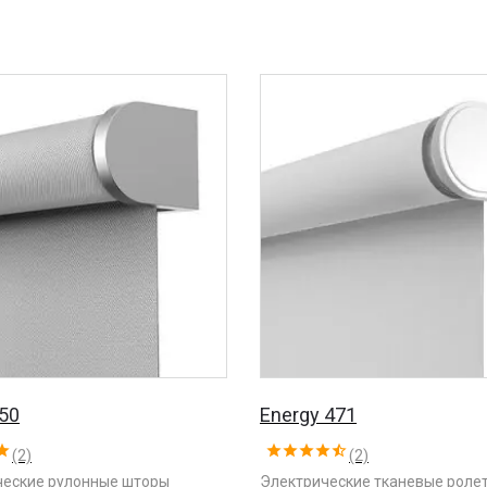
450
Energy 471
(2)
(2)
еские рулонные шторы
Электрические тканевые роле