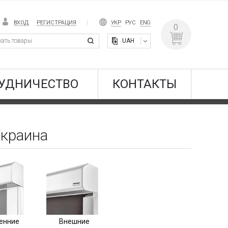
ВХОД
РЕГИСТРАЦИЯ
УКР
РУС
ENG
0
UAH
УДНИЧЕСТВО
КОНТАКТЫ
Украина
енние
Внешние