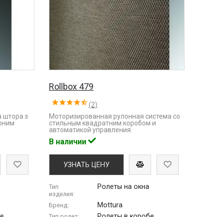
Rollbox 479
(2)
 штора з
Моторизированная рулонная система со
орним
стильным квадратним коробом и
автоматикой управления.
В наличии
УЗНАТЬ ЦЕНУ
Ролеты на окна
Тип
изделия:
Mottura
Бренд:
бе
Ролеты в коробе
Тип ролет: