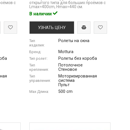
роёмов с
открытого типа для больших проёмов с
Lmaх=400cm, Hmax=440 см.
В наличии
УЗНАТЬ ЦЕНУ
Ролеты на окна
Тип
изделия:
Mottura
Бренд:
роба
Ролеты без короба
Тип ролет:
Потолочное
Тип
Стеновое
крепления:
ная
Моторизированная
Тип
система
управления:
Пульт
500 cm
Max Длина: