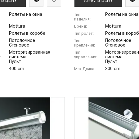
ТЬ ЦЕНУ
УЗНАТЬ ЦЕНУ
Ролеты на окна
Ролеты на окна
Тип
изделия:
Mottura
Mottura
Бренд:
Ролеты в коробе
Ролеты в коро
Тип ролет:
Потолочное
Потолочное
Тип
Стеновое
Стеновое
крепления:
Моторизированная
Моторизирован
Тип
система
система
:
управления:
Пульт
Пульт
400 cm
300 cm
Max Длина: