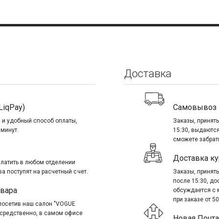
Доставка
LiqPay)
Самовывоз
 и удобный способ оплаты,
Заказы, приняты
 минут.
15:30, выдаются
сможете забрать
Доставка ку
платить в любом отделении
ва поступят на расчетный счет.
Заказы, приняты
после 15:30, д
овара
обсуждается с 
при заказе от 50
посетив наш салон "VOGUE
посредственно, в самом офисе
Новая Почта