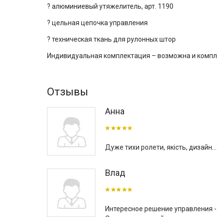
?
алюминиев
ы
й утяжелитель, арт. 1190
солнцезащите и светозатемнению помещения.
? цельная цепочка управления
Купить рулонные шторы в Киеве можно в шоу-руме 
(Италия). Заказать тканевые ролеты с доставкой п
? техническая ткань для рулонных штор
Индивидуальная комплектация – возможна и компле
Отзывы
Анна
Дуже тихи ролети, якість, дизайн...
Влад
Интересное решение управления -