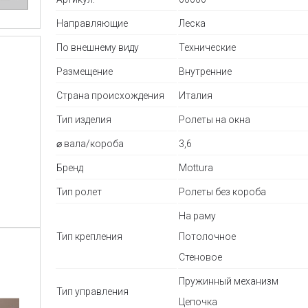
Направляющие
Леска
По внешнему виду
Технические
Размещение
Внутренние
Страна происхождения
Италия
Тип изделия
Ролеты на окна
⌀ вала/короба
3,6
Бренд
Mottura
Тип ролет
Ролеты без короба
На раму
Тип крепления
Потолочное
Стеновое
Пружинный механизм
Тип управления
Цепочка