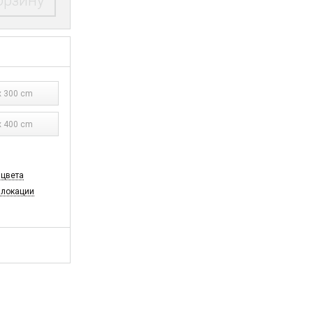
орзину
 300 cm
 400 cm
 цвета
 локации