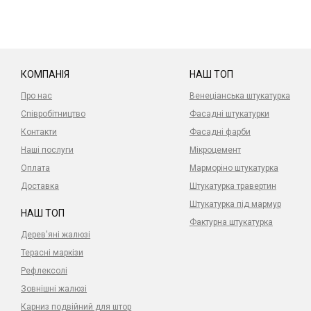
КОМПАНІЯ
НАШ ТОП
Про нас
Венеціанська штукатурка
Співробітництво
Фасадні штукатурки
Контакти
Фасадні фарби
Наші послуги
Мікроцемент
Оплата
Марморіно штукатурка
Доставка
Штукатурка травертин
Штукатурка під мармур
НАШ ТОП
Фактурна штукатурка
Дерев'яні жалюзі
Терасні маркізи
Рефлексолі
Зовнішні жалюзі
Карниз подвійний для штор