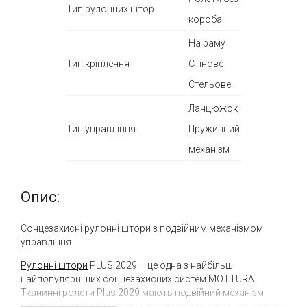
Тип рулонних штор
короба
На раму
Тип кріплення
Стінове
Стельове
Ланцюжок
Тип управління
Пружинний
механізм
Опис:
Сонцезахисні рулонні штори з подвійним механізмом
управління
Рулонні штори
PLUS 2029 – це одна з найбільш
найпопулярніших сонцезахисних систем MOTTURA.
Тканинні ролети Plus 2029 мають подвійний механізм
керування: полотно рулонної штори опускається шляхом