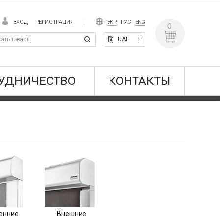
ВХОД
РЕГИСТРАЦИЯ
УКР
РУС
ENG
0
UAH
УДНИЧЕСТВО
КОНТАКТЫ
енние
Внешние