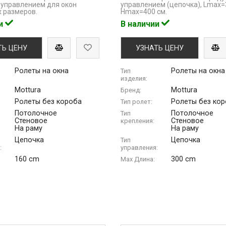
управлением для окон
управлением (цепочка), Lmaх
 размеров.
Hmax=400 см.
ии
В наличии
ТЬ ЦЕНУ
УЗНАТЬ ЦЕНУ
Ролеты на окна
Ролеты на окна
Тип
изделия:
Mottura
Mottura
Бренд:
Ролеты без короба
Ролеты без ко
Тип ролет:
Потолочное
Потолочное
Тип
Стеновое
Стеновое
крепления:
На раму
На раму
Цепочка
Цепочка
Тип
:
управления:
160 cm
300 cm
Max Длина: