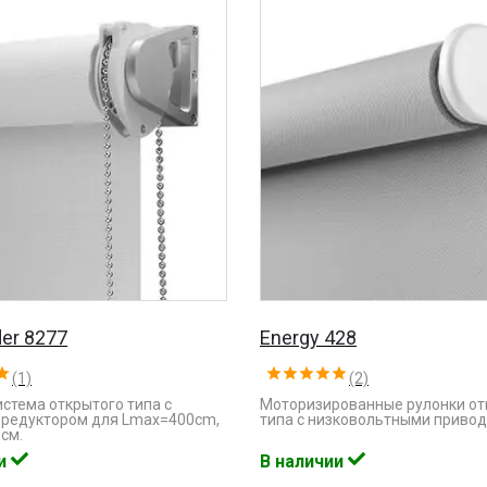
er 8277
Energy 428
(1)
(2)
стема открытого типа с
Моторизированные рулонки от
редуктором для Lmaх=400cm,
типа с низковольтными привод
см.
ии
В наличии