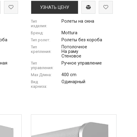
УЗНАТЬ ЦЕНУ
Ролеты на окна
Тип
изделия:
Mottura
Бренд:
роба
Ролеты без короба
Тип ролет:
Потолочное
Тип
На раму
крепления:
Стеновое
ная
Ручное управление
Тип
управления:
400 cm
Max Длина:
Одинарный
Вид
карниза: