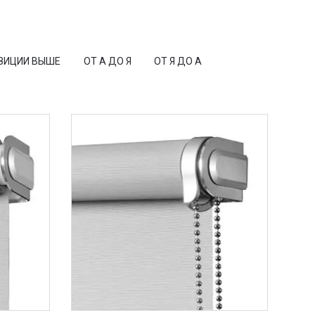
ЗИЦИИ ВЫШЕ
ОТ А ДО Я
ОТ Я ДО А