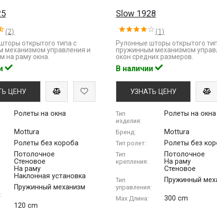
25
Slow 1928
(2)
(1)
шторы открытого типа с
Рулонные шторы открытого тип
 механизмом управления и
пружинным механизмом управ
м на раму окна.
окон средних размеров.
ии
В наличии
ТЬ ЦЕНУ
УЗНАТЬ ЦЕНУ
Ролеты на окна
Ролеты на окна
Тип
изделия:
Mottura
Mottura
Бренд:
Ролеты без короба
Ролеты без ко
Тип ролет:
Потолочное
Потолочное
Тип
Стеновое
На раму
крепления:
На раму
Стеновое
Наклонная установка
Пружинный мех
Тип
Пружинный механизм
управления:
:
300 cm
Max Длина:
120 cm