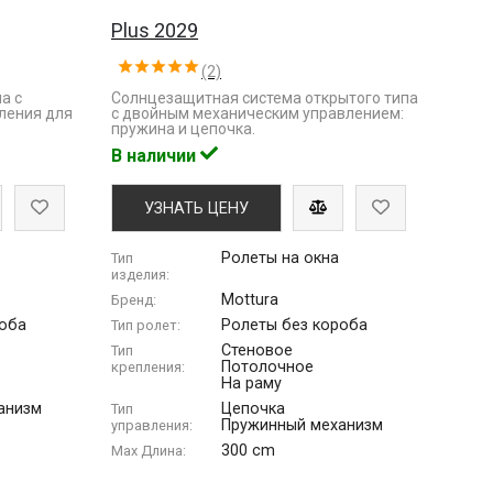
Plus 2029
(2)
а с
Солнцезащитная система открытого типа
ления для
с двойным механическим управлением:
пружина и цепочка.
В наличии
УЗНАТЬ ЦЕНУ
Ролеты на окна
Тип
изделия:
Mottura
Бренд:
роба
Ролеты без короба
Тип ролет:
Стеновое
Тип
Потолочное
крепления:
На раму
анизм
Цепочка
Тип
Пружинный механизм
управления:
300 cm
Max Длина: