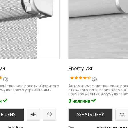
728
Energy 736
(3)
(2)
ані тканьові ролети відкритого
Автоматические тканевые рол
умуляторах з управлінням -
открытого типа с приводом на
подзаряжаемых аккумуляторах
ии
В наличии
ТЬ ЦЕНУ
УЗНАТЬ ЦЕНУ
Mottura
Ролеты на окна
Тип