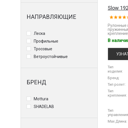
Slow 19
НАПРАВЛЯЮЩИЕ
Рулонные 
пружинным
Леска
крепление
В налич
Профильные
Тросовые
УЗНА
Ветроустойчивые
Тип
изделия:
Бренд:
БРЕНД
Тип ролет:
Тип
крепления:
Mottura
SHADELAB
Тип
управления
Max Длина: