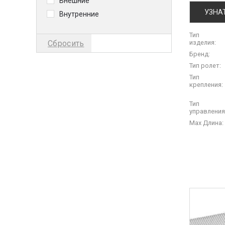
Внешние
УЗНА
Внутренние
Тип
изделия:
Сбросить
Бренд:
Тип ролет:
Тип
крепления:
Тип
управления
Max Длина: