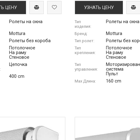
ТЬ ЦЕНУ
УЗНАТЬ ЦЕНУ
Ролеты на окна
Ролеты на окна
Тип
изделия:
Mottura
Mottura
Бренд:
Ролеты без короба
Ролеты без ко
Тип ролет:
Потолочное
Потолочное
Тип
На раму
На раму
крепления:
Стеновое
Стеновое
Цепочка
Моторизирован
Тип
система
:
управления:
Пульт
400 cm
160 cm
Max Длина: