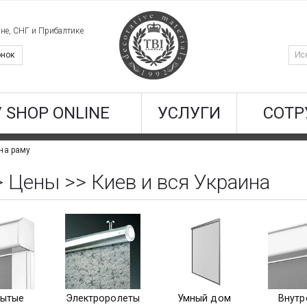
ине, СНГ и Прибалтике
онок
/ SHOP ONLINE
УСЛУГИ
СОТР
на раму
 Цены >> Киев и вся Украина
рытые
Электроролеты
Умный дом
Внутр