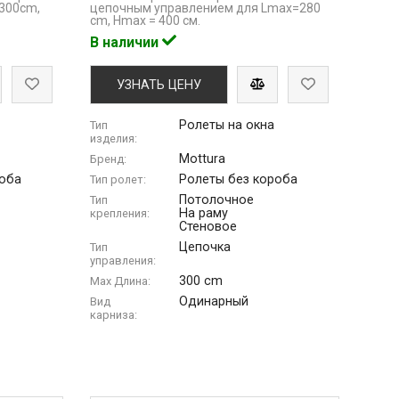
=300cm,
цепочным управлением для Lmaх=280
cm, Hmax = 400 см.
В наличии
УЗНАТЬ ЦЕНУ
Ролеты на окна
Тип
изделия:
Mottura
Бренд:
роба
Ролеты без короба
Тип ролет:
Потолочное
Тип
На раму
крепления:
Стеновое
Цепочка
Тип
управления:
300 cm
Max Длина:
Одинарный
Вид
карниза: