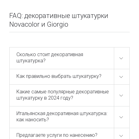
Наши штукатурки были использованы на:
FAQ: декоративные штукатурки
Novacolor и Giorgio
отели Jumeirah (ОАЭ) и Starwood;
НСК «Олимпийский»;
Терминал «F» Аэропорта «Борисполь»;
Театр русской драмы им. Леси Украинки;
Сколько стоит декоративная
штукатурка?
Федерация Футбола Украины;
Bank Hotel Львов;
Как правильно выбрать штукатурку?
коммерческая недвижимость и рестораны;
дизайнерские квартиры, коттеджи,
Какие самые популярные декоративные
апартаменты и пр.
штукатурку в 2024 году?
Итальянская декоративная штукатурка:
Эффекты интерьерных штукатурок:
как наносить?
Каждый отдельный продукт – это уникальный материал
Предлагаете услуги по нанесению?
со своими особенностями нанесения и применения.