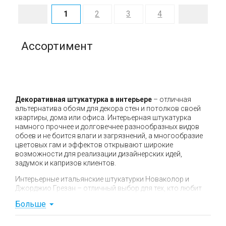
1
2
3
4
Ассортимент
Декоративная штукатурка в интерьере
– отличная
альтернатива обоям для декора стен и потолков своей
квартиры, дома или офиса. Интерьерная штукатурка
намного прочнее и долговечнее разнообразных видов
обоев и не боится влаги и загрязнений, а многообразие
цветовых гам и эффектов открывают широкие
возможности для реализации дизайнерских идей,
задумок и капризов клиентов.
Интерьерные итальянские штукатурки Новаколор и
Джорджио Грезан – отличный выбор для тех, кто любит
качество, красоту и надежность. Продукция этих брендов
Больше
широко известна во всем мире и применяется на
объектах, где повышенные требования к материалам и
результату.