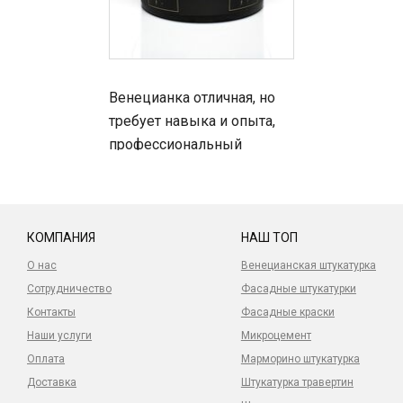
Венецианка отличная, но
требует навыка и опыта,
профессиональный
материал, не декоратору
наносить не стоит.
КОМПАНИЯ
НАШ ТОП
О нас
Венецианская штукатурка
Сотрудничество
Фасадные штукатурки
Контакты
Фасадные краски
Наши услуги
Микроцемент
Оплата
Марморино штукатурка
Доставка
Штукатурка травертин