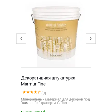
‹
›
Декоративная штукатурка
Marmur Fine
(3)
Минеральный материал для декоров под
"камень" и "травертин", "бетон".