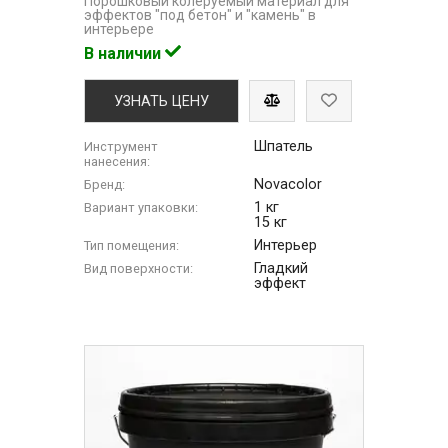
Порошковый колеруемый материал для
эффектов "под бетон" и "камень" в
интерьере
В наличии
УЗНАТЬ ЦЕНУ
Шпатель
Инструмент
нанесения:
Novacolor
Бренд:
1 кг
Вариант упаковки:
15 кг
Интерьер
Тип помещения:
Гладкий
Вид поверхности:
эффект