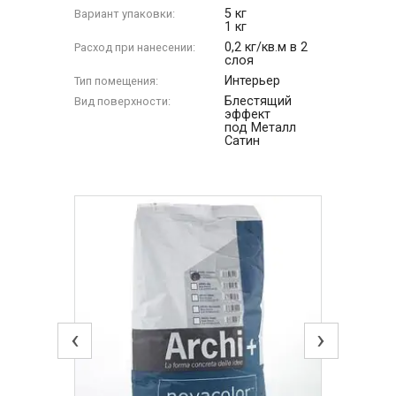
5 кг
Вариант упаковки:
1 кг
0,2 кг/кв.м в 2
Расход при нанесении:
слоя
Интерьер
Тип помещения:
Блестящий
Вид поверхности:
эффект
под Металл
Сатин
‹
›