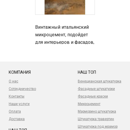
Винтажный итальянский
микроцемент, подойдет
для интерьеров и фасадов,
для фасада нужна
дополнительная защита!
КОМПАНИЯ
НАШ ТОП
О нас
Венецианская штукатурка
Сотрудничество
Фасадные штукатурки
Контакты
Фасадные краски
Наши услуги
Микроцемент
Оплата
Марморино штукатурка
Доставка
Штукатурка травертин
Штукатурка под мрамор