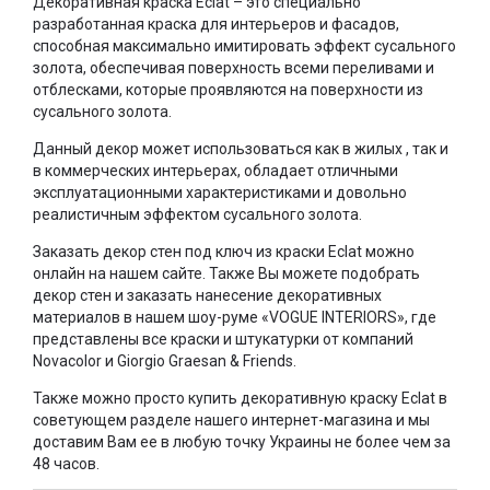
Декоративная краска Eclat – это специально
разработанная краска для интерьеров и фасадов,
способная максимально имитировать эффект сусального
золота, обеспечивая поверхность всеми переливами и
отблесками, которые проявляются на поверхности из
сусального золота.
Данный декор может использоваться как в жилых , так и
в коммерческих интерьерах, обладает отличными
эксплуатационными характеристиками и довольно
реалистичным эффектом сусального золота.
Заказать декор стен под ключ из краски Eclat можно
онлайн на нашем сайте. Также Вы можете подобрать
декор стен и заказать нанесение декоративных
материалов в нашем шоу-руме «VOGUE INTERIORS», где
представлены все краски и штукатурки от компаний
Novacolor и Giorgio Graesan & Friends.
Также можно просто купить декоративную краску Eclat в
советующем разделе нашего интернет-магазина и мы
доставим Вам ее в любую точку Украины не более чем за
48 часов.