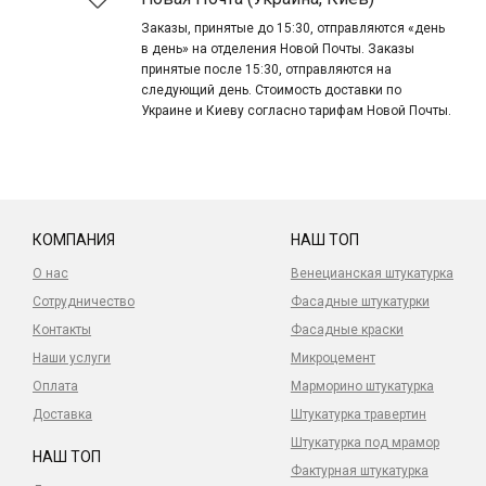
Заказы, принятые до 15:30, отправляются «день
в день» на отделения Новой Почты. Заказы
принятые после 15:30, отправляются на
следующий день. Стоимость доставки по
Украине и Киеву согласно тарифам Новой Почты.
КОМПАНИЯ
НАШ ТОП
О нас
Венецианская штукатурка
Сотрудничество
Фасадные штукатурки
Контакты
Фасадные краски
Наши услуги
Микроцемент
Оплата
Марморино штукатурка
Доставка
Штукатурка травертин
Штукатурка под мрамор
НАШ ТОП
Фактурная штукатурка