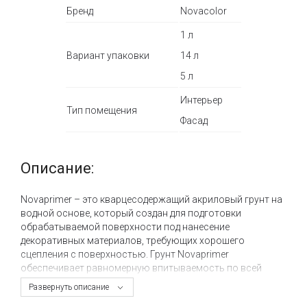
Бренд
Novacolor
1 л
Вариант упаковки
14 л
5 л
Интерьер
Тип помещения
Фасад
Описание:
Novaprimer – это кварцесодержащий акриловый грунт на
водной основе, который создан для подготовки
обрабатываемой поверхности под нанесение
декоративных материалов, требующих хорошего
сцепления с поверхностью. Грунт Novaprimer
обеспечивает равномерную впитываемость по всей
поверхности и может наносится на новые
Развернуть описание
подготовленные поверхности, а также на цементные и