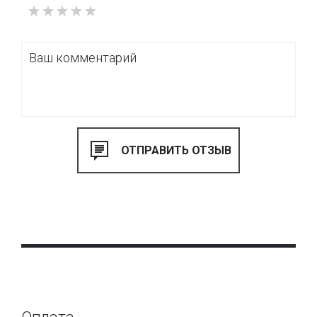
Купить грунт для подготовки поверхностей можно в
нашем интернет-магазине, оформив доставку в любую
точку Украины. Также вы можете купить грунт или
заказать декор стен в нашем интерьер-бутике
“VOGUE
INTERIORS", где представлены все краски и штукатурки
Новаколор.