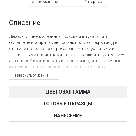
Тип помещения
Интерьер
Описание:
Декоративные материалы (краски и штукатурки) –
больше не воспринимаются как просто покрытия для
стен или потолков с определенными визуальными и
тактильными свойствами. Теперь краски и штукатурки –
это способ имитировать и воспроизводить различные
материалы, в том числе и на поверхностях пола.
Благодаря продвинутым технологиям «микроцемент»
Развернуть описание
разнообразные финишные декоративные отделки стен
можно смело трансформировать и на пол, обеспечивая
должный уровень износоустойчивости и абсолютную
ЦВЕТОВАЯ ГАММА
влагостойкость.
ГОТОВЫЕ ОБРАЗЦЫ
Ярким представителем технологии «микроцемент»
является система Wall2Floor от компании NOVACOLOR,
НАНЕСЕНИЕ
которая предоставляет возможность всего в несколько
слоев создавать износоустойчивые и влагостойкие
декоративные эффекты на стенах и на полу, а также в тех