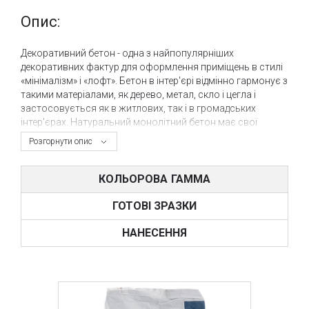
Опис:
Декоративний бетон - одна з найпопулярніших
декоративних фактур для оформлення приміщень в стилі
«мінімалізм» і «лофт». Бетон в інтер'єрі відмінно гармонує з
такими матеріалами, як дерево, метал, скло і цегла і
застосовується як в житлових, так і в громадських
інтер'єрах. Натуральний монолітний бетон має свої
особливості використання в інтер'єрі, з цього
Розгорнути опис
декоративна штукатурка під бетон і користується такою
популярністю в наші дні.
КОЛЬОРОВА ГАММА
Компанія Novacolor, як виробник широкого спектру
декоративно-оздоблювальних матеріалів, звичайно ж не
ГОТОВІ ЗРАЗКИ
може випустити з уваги такий ефект як декоративний
бетон і, як один з лідерів ринку, зобов'язана включити
НАНЕСЕННЯ
його в свій асортимент, зробивши пріоритет на
реалістичності фактури і простоті нанесення штукатурки.
На даний момент у компанії Novacolor існує не одна
декоративна штукатурка під бетон, кожна з них
відрізняється якимись властивостями і