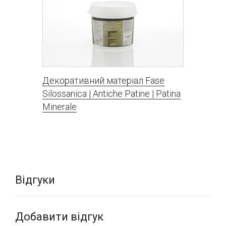
матеріалів NOVACOLOR і GIORGIO GRAESAN & FRIENDS.
При бажанні виконати декоративну обробку стін своїми
силами, Ви можете просто купити декоративну
штукатурку Archi + BIG від компанії NOVACOLOR у
відповідному розділі нашого інтернет-магазину.
Декоративний матеріал Fase
Silossanica | Antiche Patine | Patina
Minerale
Відгуки
Добавити відгук