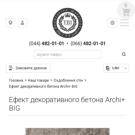
0
УКР
РУС
Київ,
ВХІД
вул.
РЕЄСТРАЦІЯ
Гоголівська,
(044)
482-01-01
•
(066)
482-01-01
23
Замовити дзвінок
UAH
Головна
Наші товари
Оздоблення стін
Ефект декоративного бетона Archi+ BIG
Ефект декоративного бетона Archi+
BIG