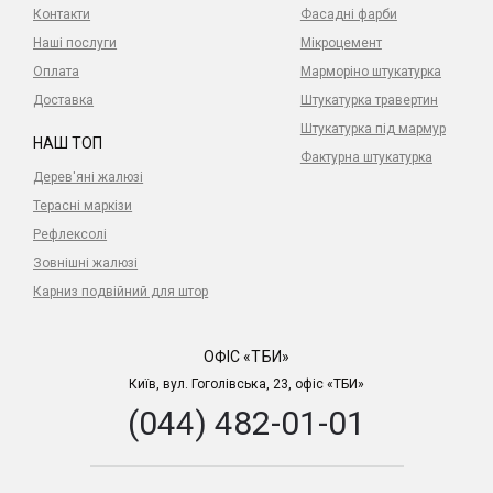
Контакти
Фасадні фарби
Наші послуги
Мікроцемент
Оплата
Марморіно штукатурка
Доставка
Штукатурка травертин
Штукатурка під мармур
НАШ ТОП
Фактурна штукатурка
Дерев'яні жалюзі
Терасні маркізи
Рефлексолі
Зовнішні жалюзі
Карниз подвійний для штор
ОФІС «ТБИ»
Київ, вул. Гоголівська, 23, офіс «ТБИ»
(044) 482-01-01