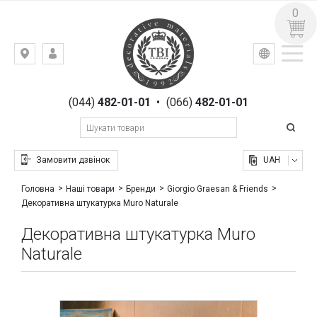
0
УКР
РУС
Київ,
ВХІД
вул.
РЕЄСТРАЦІЯ
Гоголівська,
(044)
482-01-01
•
(066)
482-01-01
23
Замовити дзвінок
UAH
Головна
Наші товари
Бренди
Giorgio Graesan & Friends
Декоративна штукатурка Muro Naturale
Декоративна штукатурка Muro
Naturale