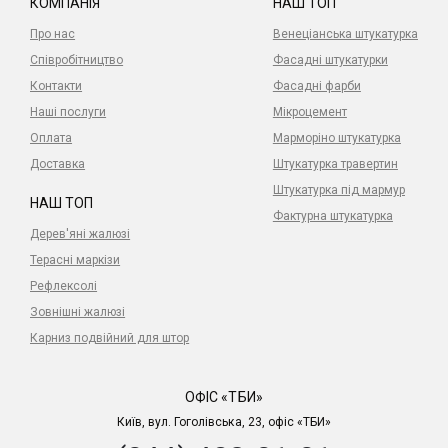
КОМПАНІЯ
НАШ ТОП
Про нас
Венеціанська штукатурка
Співробітництво
Фасадні штукатурки
Контакти
Фасадні фарби
Наші послуги
Мікроцемент
Оплата
Марморіно штукатурка
Доставка
Штукатурка травертин
Штукатурка під мармур
НАШ ТОП
Фактурна штукатурка
Дерев'яні жалюзі
Терасні маркізи
Рефлексолі
Зовнішні жалюзі
Карниз подвійний для штор
ОФІС «ТБИ»
Київ, вул. Гоголівська, 23, офіс «ТБИ»