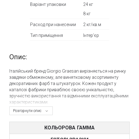
Варіант упаковки
24 кг
8 кг
Расход при нанесении
2 кг/кв.м
Тип приміщення
Інтер'єр
Опис:
Італійський бренд Giorgio Graesan вирізняється на ринку
завдяки обмеженому, але винятковому асортименту
декоративних фарб та штукатурок. Кожен продукт у
каталозі фабрики приваблює своєю унікальністю,
зручністю використання та відмінними експлуатаційними
характеристиками.
Розгорнути опис
Декоративна штукатурка MURO NATURALE від Giorgio
Graesan - це вапняне покриття з грубозернистою
структурою та вмістом шматочків скла, створюючи
КОЛЬОРОВА ГАММА
ефект іскристого блиску натурального каменю. Це
покриття виглядає матовим, але відчувається