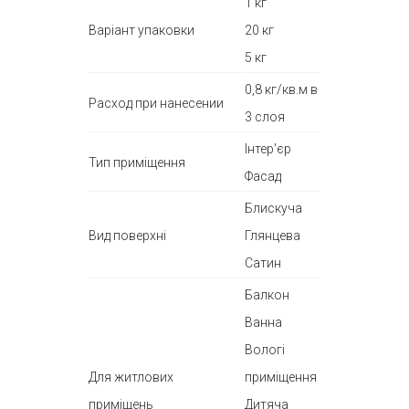
1 кг
Варіант упаковки
20 кг
5 кг
0,8 кг/кв.м в
Расход при нанесении
3 слоя
Інтер'єр
Тип приміщення
Фасад
Блискуча
Вид поверхні
Глянцева
Сатин
Балкон
Ванна
Вологі
Для житлових
приміщення
приміщень
Дитяча