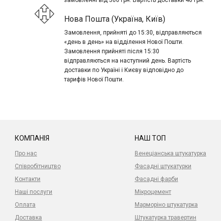
замовленні від 500 грн. Вартість доставки 40 грн.
Нова Пошта (Україна, Київ)
Замовлення, прийняті до 15:30, відправляються
«день в день» на відділення Нової Пошти.
Замовлення прийняті після 15:30
відправляються на наступний день. Вартість
доставки по Україні і Києву відповідно до
тарифів Нової Пошти.
КОМПАНІЯ
НАШ ТОП
Про нас
Венеціанська штукатурка
Співробітництво
Фасадні штукатурки
Контакти
Фасадні фарби
Наші послуги
Мікроцемент
Оплата
Марморіно штукатурка
Доставка
Штукатурка травертин