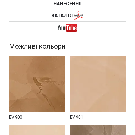
НАНЕСЕННЯ
Класична мінеральна венеціанська штукатурка Era
Veneziana від NOVACOLOR ідеально підходить для як
КАТАЛОГ
інтер'єрного, так і фасадного декору. Цей матеріал
складається з гашеного вапна, мармурового пилу,
природного воску, барвників, акрилових сполучних та
інших модифікуючих добавок, що забезпечують йому
виняткові експлуатаційні властивості.
Можливі кольори
Фінішний декоративний ефект штукатурки ERA VENEZIANA
залежить від способу її нанесення, і з її допомогою можна
створювати різноманітні ефекти:
класичну венеціанську штукатурку (Stucco
Veneziano);
матову венеціанську штукатурку (Stucco Opaco);
ефекти під «Марморіні» або мармур (Marmorino);
римську штукатурку (Stucco Romano);
травертин (Travertino);
енкаусто (Encausto).
EV 900
EV 901
Можливі і альтернативні техніки та фінішні декори,
зокрема: