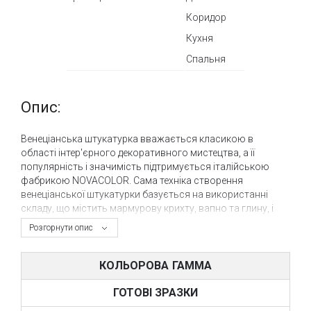
Коридор
Кухня
Спальня
Опис:
Венеціанська штукатурка вважається класикою в
області інтер'єрного декоративного мистецтва, а її
популярність і значимість підтримується італійською
фабрикою NOVACOLOR. Сама техніка створення
венеціанської штукатурки базується на використанні
складу, що містить мармурову крихту, вапно та глину, і
вже давно є символом вишуканості і достатку у всьому
Розгорнути опис
світі.
NOVACOLOR, італійський лідер у виробництві
КОЛЬОРОВА ГАММА
декоративно-оздоблювальних матеріалів, пропонує
венеціанську штукатурку як елегантний і статусний
ГОТОВІ ЗРАЗКИ
декоративний матеріал.