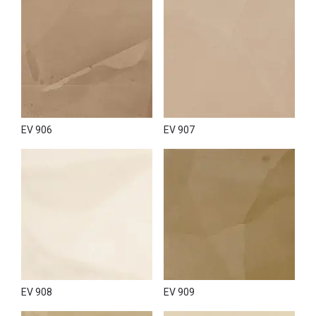
Для застосування на фасаді, рекомендується
використовувати базові штукатурки Mamur Fine або
MarmorinoKS, а також фінішний захист, такий як
Aquadivetro від NOVACOLOR.
Придбати венеціанську штукатурку
Era Veneziana можна в
салоні «VOGUE INTERIORS» у Києві, де представлені всі
зразки бренду, а також замовити онлайн в інтернет-
магазині NOVACOLOR із доставкою по Україні.
EV 906
EV 907
EV 908
EV 909