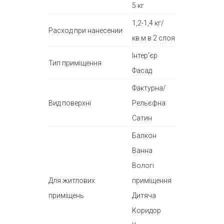
5 кг
1,2-1,4 кг/
Расход при нанесении
кв.м в 2 слоя
Інтер'єр
Тип приміщення
Фасад
Фактурна/
Вид поверхні
Рельєфна
Сатин
Балкон
Ванна
Вологі
Для житлових
приміщення
приміщень
Дитяча
Коридор