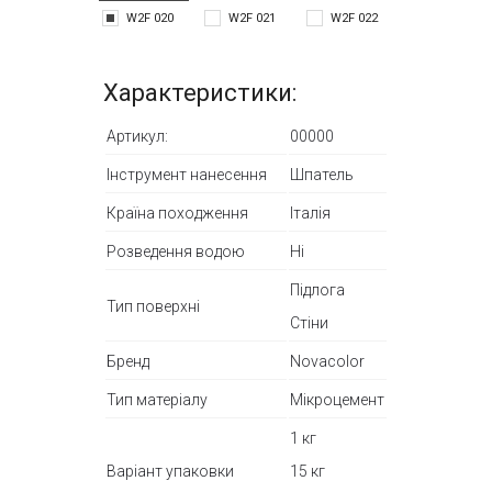
W2F 020
W2F 021
W2F 022
W2F 023
Характеристики:
Артикул:
00000
Інструмент нанесення
Шпатель
Країна походження
Італія
Розведення водою
Ні
Підлога
Тип поверхні
Стіни
Бренд
Novacolor
Тип матеріалу
Мікроцемент
1 кг
Варіант упаковки
15 кг