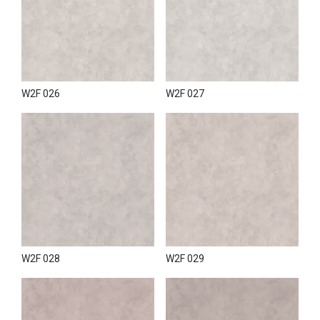
Для додавання текстурних ефектів та відтінків у декор стін
рекомендується використовувати спеціальні матеріали,
проте для підлог рекомендовані спеціалізовані продукти з
системи Wall2Floor.
Колірна гамма W2F Top Coat Fine відповідає загальній
палітрі системи Wall2Floor, а також може бути підібрана
W2F 026
W2F 027
відповідно до кольорової картки Marmorino KS.
Усі матеріали Wall2Floor від NOVACOLOR представлені в
інтер'єр-бутіку "VOGUE INTERIORS", де можна не тільки
ознайомитися з продукцією, але й переконатися в її
практичності, оскільки всі підлоги та елементи меблів у
салоні оформлені за допомогою цих матеріалів. Фахівці
нададуть кваліфіковані консультації та допоможуть
підібрати оптимальне рішення.
Придбати мікроцемент у Києві можна, зателефонувавши
за вказаними номерами, обговоривши зручний спосіб
W2F 028
W2F 029
оплати та доставки, а також скориставшись послугами
нанесення декору «під ключ».
Купити
мікроцемент онлайн
можна легко через інтернет-
магазин www.tbi.ua, вибравши необхідний продукт і