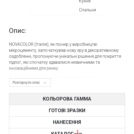
Кухня
Спальня
Опис:
NOVACOLOR (Італія), як піонер у виробництві
мікроцементу, започаткував нову еру в декоративному
оздобленні, пропонуючи унікальні рішення для покриття
підлог, які спочатку здавалися незвичними та
інноваційними для ринку.
Поступово мікроцемент здобув популярність на ринку, а
Розгорнути опис
NOVACOLOR невпинно розвивала цю технологію,
спрощуючи процес нанесення без втрати якості.
КОЛЬОРОВА ГАММА
До 2020 року система Wall2Floor від NOVACOLOR стала
однією з найбільш передових технологій мікроцементу на
ГОТОВІ ЗРАЗКИ
світовому ринку, пропонуючи різноманітні рішення для
конкретних проектів, включаючи різні експлуатаційні
НАНЕСЕННЯ
характеристики та цінові категорії.
КАТАЛОГ