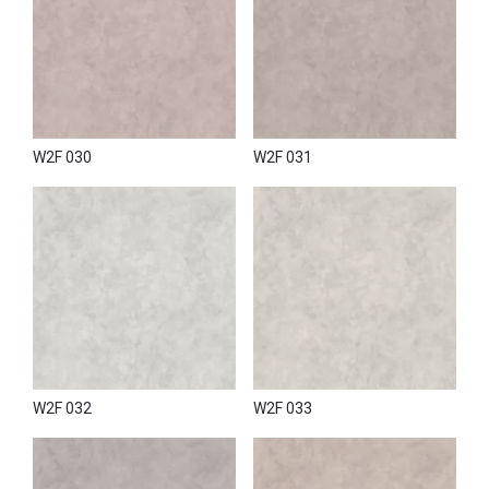
оформивши замовлення за допомогою спеціальної
форми. Доставка по Україні здійснюється в короткі
терміни і забезпечується надійними національними
перевізниками.
W2F 030
W2F 031
W2F 032
W2F 033