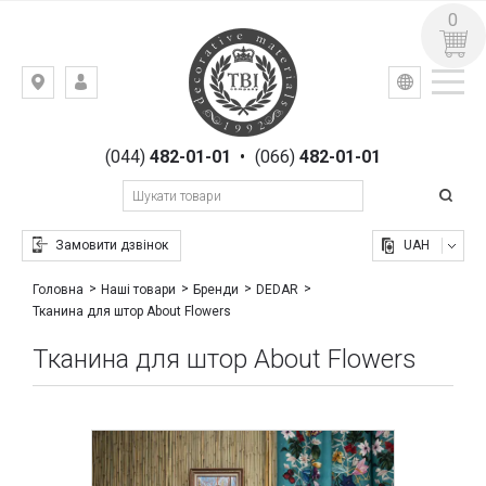
0
УКР
РУС
Київ,
ВХІД
вул.
РЕЄСТРАЦІЯ
Гоголівська,
(044)
482-01-01
•
(066)
482-01-01
23
Замовити дзвінок
UAH
Головна
Наші товари
Бренди
DEDAR
Тканина для штор About Flowers
Тканина для штор About Flowers