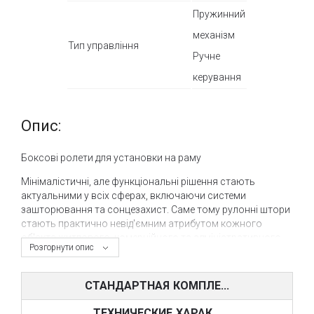
Пружинний
механізм
Тип управління
Ручне
керування
Опис:
Боксові ролети для установки на раму
Мінімалістичні, але функціональні рішення стають
актуальними у всіх сферах, включаючи системи
зашторювання та сонцезахист. Саме тому рулонні штори
стають практично невід'ємним атрибутом кожного
об'єкта житлового, комерційного та адміністративного
Розгорнути опис
призначення. Тканинні ролети незамінні для сонцезахисту
та світлозатемнення вікон у квартирах, будинках та
офісах, а також закладах комерційного характеру.
СТАНДАРТНАЯ КОМПЛЕ...
Італійська фабрика Моттура пропонує широкий
ТЕХНИЧЕСКИЕ ХАРАК...