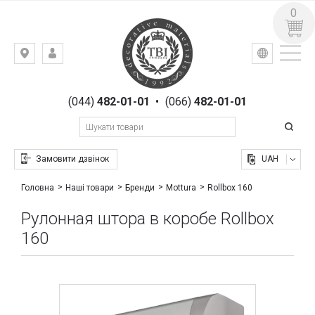
0
УКР
РУС
Київ,
ВХІД
вул.
РЕЄСТРАЦІЯ
Гоголівська,
(044)
482-01-01
•
(066)
482-01-01
23
Замовити дзвінок
UAH
Rollbox 160
Головна
Наші товари
Бренди
Mottura
Рулонная штора в коробе Rollbox
160