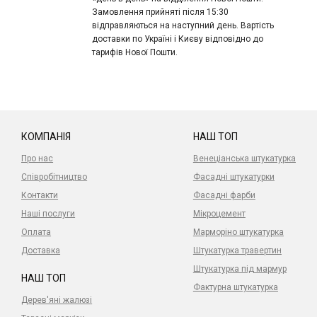
Замовлення прийняті після 15:30
відправляються на наступний день. Вартість
доставки по Україні і Києву відповідно до
тарифів Нової Пошти.
КОМПАНІЯ
НАШ ТОП
Про нас
Венеціанська штукатурка
Співробітництво
Фасадні штукатурки
Контакти
Фасадні фарби
Наші послуги
Мікроцемент
Оплата
Марморіно штукатурка
Доставка
Штукатурка травертин
Штукатурка під мармур
НАШ ТОП
Фактурна штукатурка
Дерев'яні жалюзі