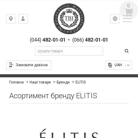
0
УКР
РУС
Київ,
ВХІД
вул.
РЕЄСТРАЦІЯ
Гоголівська,
(044)
482-01-01
•
(066)
482-01-01
23
Замовити дзвінок
UAH
ELITIS
Головна
Наші товари
Бренди
Асортимент бренду ELITIS