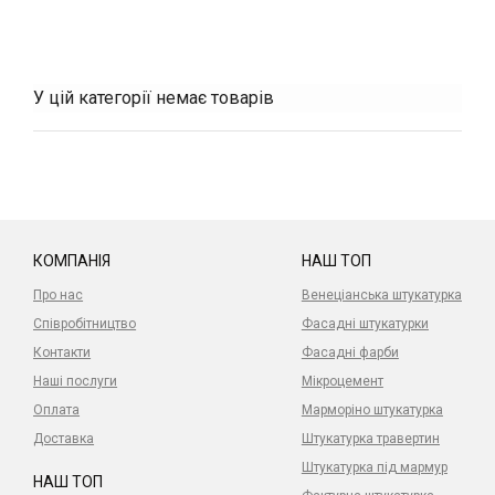
У цій категорії немає товарів
КОМПАНІЯ
НАШ ТОП
Про нас
Венеціанська штукатурка
Співробітництво
Фасадні штукатурки
Контакти
Фасадні фарби
Наші послуги
Мікроцемент
Оплата
Марморіно штукатурка
Доставка
Штукатурка травертин
Штукатурка під мармур
НАШ ТОП