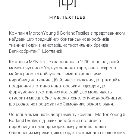
Компанія MortonYoung & BorlandTextiles є представником
найдавніших традиційних британських виробників
тканини і один з найстаріших текстильних брендів
Великобританії і Шотландії.
Компанія MYB Textiles заснована в 1900 році і на даний
момент чудово об'єднує знання стародавніх секретів
майстерності з найсучаснішими технологіями
виробництва тканин. Дбайливе ставлення до традицій в
поєднання з істинно новаторським підходом до
формування текстильних колекцій, дає можливість
створити масштабне і високотехнологічне виробництво,
що дозволяє працювати c Замовника різного рівня.
Основна відмінність асортименту компанії MortonYoung &
BorlandTextiles від інших виробників полягає в
виробництві напівпрозорих візерункових тюлів і
бавовняних мережив, які є гордістю компанії і її ключовим