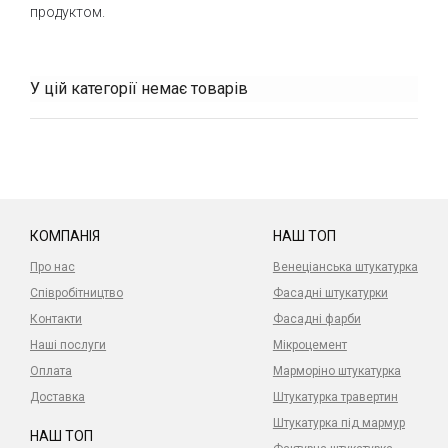
продуктом.
Володіючи сучасні технології, компанія MYB Textiles
пропонує мереживні тканини не тільки для штор, але і в
якості полотні для рулонних штор та панельних завіс.
У цій категорії немає товарів
Сайт компании
КОМПАНІЯ
НАШ ТОП
Про нас
Венеціанська штукатурка
Співробітництво
Фасадні штукатурки
Контакти
Фасадні фарби
Наші послуги
Мікроцемент
Оплата
Марморіно штукатурка
Доставка
Штукатурка травертин
Штукатурка під мармур
НАШ ТОП