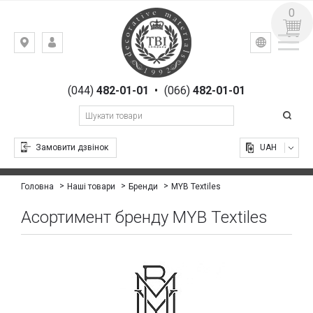
0
УКР
РУС
Київ,
ВХІД
вул.
РЕЄСТРАЦІЯ
Гоголівська,
(044)
482-01-01
•
(066)
482-01-01
23
Замовити дзвінок
UAH
MYB Textiles
Головна
Наші товари
Бренди
Асортимент бренду MYB Textiles