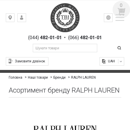
0
УКР
РУС
Київ,
ВХІД
вул.
РЕЄСТРАЦІЯ
Гоголівська,
(044)
482-01-01
•
(066)
482-01-01
23
Замовити дзвінок
UAH
RALPH LAUREN
Головна
Наші товари
Бренди
Асортимент бренду RALPH LAUREN