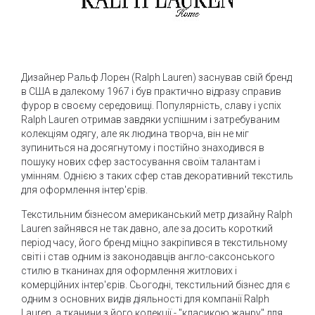
Дизайнер Ральф Лорен (Ralph Lauren) заснував свій бренд
в США в далекому 1967 і був практично відразу справив
фурор в своєму середовищі. Популярність, славу і успіх
Ralph Lauren отримав завдяки успішним і затребуваним
колекціям одягу, але як людина творча, він не міг
зупиниться на досягнутому і постійно знаходився в
пошуку нових сфер застосування своїм талантам і
умінням. Однією з таких сфер став декоративний текстиль
для оформлення інтер'єрів.
Текстильним бізнесом американський метр дизайну Ralph
Lauren зайнявся не так давно, але за досить короткий
період часу, його бренд міцно закріпився в текстильному
світі і став одним із законодавців англо-саксонського
стилю в тканинах для оформлення житлових і
комерційних інтер'єрів. Сьогодні, текстильний бізнес для є
одним з основних видів діяльності для компанії Ralph
Lauren, а тканини з його колекції - "класикою жанру" для