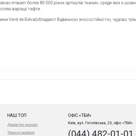
valнасчітівает более 80 000 різніх артікулів тканин, среди якіх є шо
ілякі варіації тафти.
нини Verel de Belvalобладают Відмінною зносостійкістю, чудово тр
НАШ ТОП
ОФІС «ТБИ»
Київ, вул. Гоголівська, 23, офіс «ТБИ»
Дерев'яні жалюзі
(044) 482-01-01
Терасні маркізи