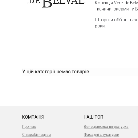
Колекція Verel de Bel
тканини, оксамит и Вс
Шторні и оббівні тка
роки.
У цій категорії немає товарів
КОМПАНІЯ
НАШ ТОП
Про нас
Венеціанська штукатурка
Співробітництво
Фасадні штукатурки