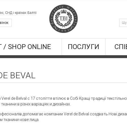
ні, СНД і країнах Балтії
вінок
 / SHOP ONLINE
ПОСЛУГИ
СПІ
DE BEVAL
Verel de Belval c 17 століття втілює в Собі Кращі традиції текстіль
тканини в різніх варіаціях и дизайнах.
фесіоналів допомагає компании Verel de Belval создвать Нові дизай
 тканини нове лица.