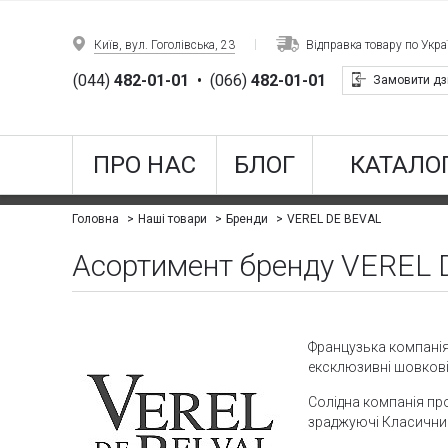
Київ, вул. Гоголівська, 23
Відправка товару по Украї
(044)
482-01-01
•
(066)
482-01-01
Замовити дз
ПРО НАС
БЛОГ
КАТАЛОГ
VEREL DE BEVAL
Головна
Наші товари
Бренди
Асортимент бренду VEREL 
Французька компанія 
ексклюзивні шовкові 
Солідна компанія про
зраджуючі Класичним