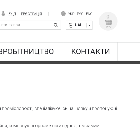
ВХІД
РЕЄСТРАЦІЯ
УКР
РУС
ENG
0
UAH
ВРОБІТНИЦТВО
КОНТАКТИ
ної промісловості, спеціалізуючісь на шовку и пропонуючі
ни, компонуючі орнаменти и відтінкі, тім самим