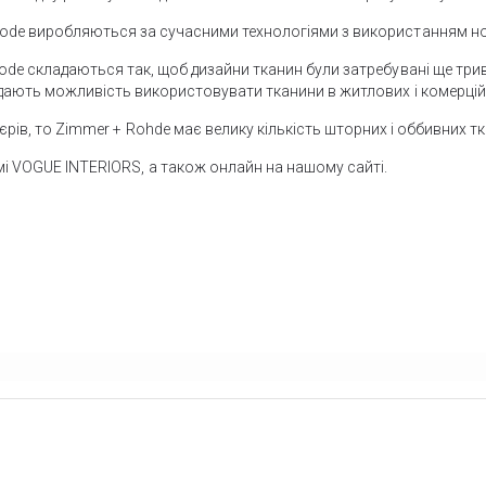
ode виробляються за сучасними технологіями з використанням нов
ode складаються так, щоб дизайни тканин були затребувані ще тривал
 дають можливість використовувати тканини в житлових і комерційн
ів, то Zimmer + Rohde має велику кількість шторних і оббивних ткан
мі VOGUE INTERIORS, а також онлайн на нашому сайті.