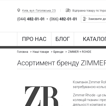
Київ, вул. Гоголівська, 23
Відправка товару по Украї
(044)
482-01-01
•
(066)
482-01-01
Замовити дз
ПРО НАС
БЛОГ
КАТАЛОГ
ZIMMER + ROHDE
Головна
Наші товари
Бренди
Асортимент бренду ZIMME
Компанія Zimmer Rohd
затребуваною кольор
Zimmer Rhode - це сі
колекцій тканин і пр
діяльності компанії