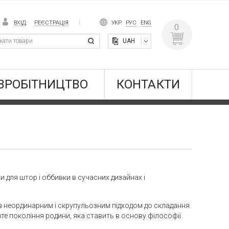
ВХІД
РЕЄСТРАЦІЯ
УКР
РУС
ENG
0
UAH
ВРОБІТНИЦТВО
КОНТАКТИ
и для штор і оббивки в сучасних дизайнах і
ів неординарним і скрупульозним підходом до складання
ерте покоління родини, яка ставить в основу філософії