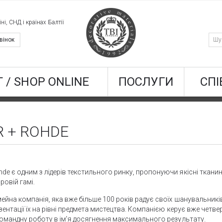
ні, СНД і країнах Балтії
вінок
 / SHOP ONLINE
ПОСЛУГИ
СПІ
R + ROHDE
e є одним з лідерів текстильного ринку, пропонуючи якісні тканин
овій гамі.
мейна компанія, яка вже більше 100 років радує своїх шанувальник
езентації їх на рівні предмета мистецтва. Компанією керує вже четв
 командну роботу в ім'я досягнення максимального результату.