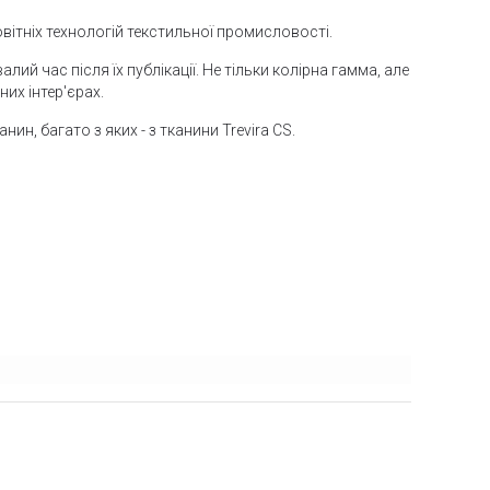
ітніх технологій текстильної промисловості.
ий час після їх публікації. Не тільки колірна гамма, але
их інтер'єрах.
ин, багато з яких - з тканини Trevira CS.