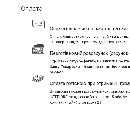
Оплата
Оплата банківською картою на сайті 
Оплата банківською карткою - найбільш швидкий
за товар надійдуть протягом декількох хвилин.
Безготівковий розрахунок (рахунок
Отриманий рахунок-фактуру Ви завжди можете о
банку. Товар буде відвантажено, як тільки кош
рахунок.
Оплата готівкою при отриманні това
Ви завжди зможете розрахуватися готівкою, в
INTERIORS" за адресою Гоголівська 15 або, без
компанії «ТБИ» (Гоголівська 23).