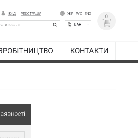
ВХІД
РЕЄСТРАЦІЯ
УКР
РУС
ENG
0
UAH
ВРОБІТНИЦТВО
КОНТАКТИ
наявності