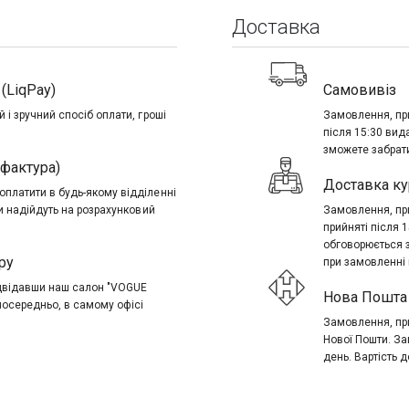
Доставка
(LiqPay)
Самовивіз
 і зручний спосіб оплати, гроші
Замовлення, при
після 15:30 вид
зможете забрати
-фактура)
Доставка ку
платити в будь-якому відділенні
ти надійдуть на розрахунковий
Замовлення, при
прийняті після 
обговорюється 
ру
при замовленні в
ідвідавши наш салон "VOGUE
Нова Пошта 
посередньо, в самому офісі
Замовлення, при
Нової Пошти. За
день. Вартість д