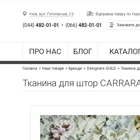
Київ, вул. Гоголівська, 23
Відправка товару по Украї
(044)
482-01-01
•
(066)
482-01-01
Замовити дз
ПРО НАС
БЛОГ
КАТАЛОГ
Головна
Наші товари
Бренди
Designers GUILD
Тканина для штор CARRAR