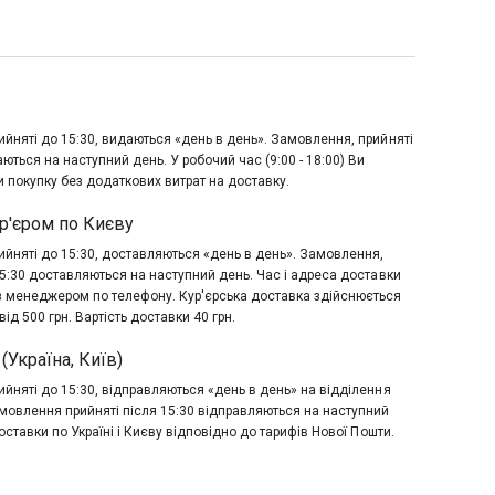
йняті до 15:30, видаються «день в день». Замовлення, прийняті
аються на наступний день. У робочий час (9:00 - 18:00) Ви
 покупку без додаткових витрат на доставку.
р'єром по Києву
йняті до 15:30, доставляються «день в день». Замовлення,
15:30 доставляються на наступний день. Час і адреса доставки
з менеджером по телефону. Кур'єрська доставка здійснюється
ід 500 грн. Вартість доставки 40 грн.
(Україна, Київ)
йняті до 15:30, відправляються «день в день» на відділення
мовлення прийняті після 15:30 відправляються на наступний
оставки по Україні і Києву відповідно до тарифів Нової Пошти.