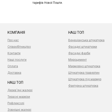
тарифів Нової Пошти.
КОМПАНІЯ
НАШ ТОП
Про нас
Венеціанська штукатурка
Співробітництво
Фасадні штукатурки
Контакти
Фасадні фарби
Наші послуги
Мікроцемент
Оплата
Марморіно штукатурка
Доставка
Штукатурка травертин
Штукатурка під мармур
НАШ ТОП
Фактурна штукатурка
Дерев'яні жалюзі
Терасні маркізи
Рефлексолі
Зовнішні жалюзі