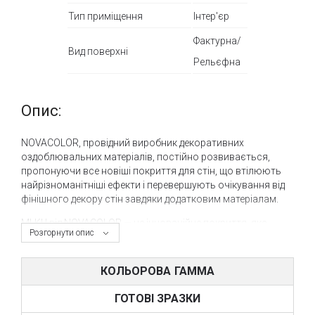
Тип приміщення
Інтер'єр
Фактурна/
Вид поверхні
Рельєфна
Опис:
NOVACOLOR, провідний виробник декоративних
оздоблювальних матеріалів, постійно розвивається,
пропонуючи все новіші покриття для стін, що втілюють
найрізноманітніші ефекти і перевершують очікування від
фінішного декору стін завдяки додатковим матеріалам.
MI-KU від NOVACOLOR — це інноваційне покриття, яке
Розгорнути опис
поєднує в собі ефекти металізованих матеріалів і
рельєфну структуру мінеральних покриттів, створюючи
акрилове покриття нового покоління.
КОЛЬОРОВА ГАММА
MI-KU — універсальний інтер'єрний матеріал. Завдяки
ГОТОВІ ЗРАЗКИ
металізованим часткам, він створює фактуру з виразним