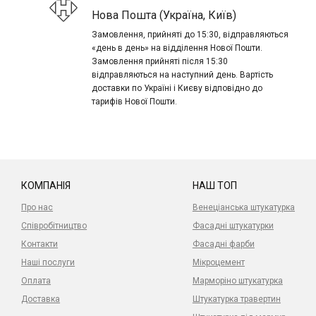
Нова Пошта (Україна, Київ)
Замовлення, прийняті до 15:30, відправляються
«день в день» на відділення Нової Пошти.
Замовлення прийняті після 15:30
відправляються на наступний день. Вартість
доставки по Україні і Києву відповідно до
тарифів Нової Пошти.
КОМПАНІЯ
НАШ ТОП
Про нас
Венеціанська штукатурка
Співробітництво
Фасадні штукатурки
Контакти
Фасадні фарби
Наші послуги
Мікроцемент
Оплата
Марморіно штукатурка
Доставка
Штукатурка травертин