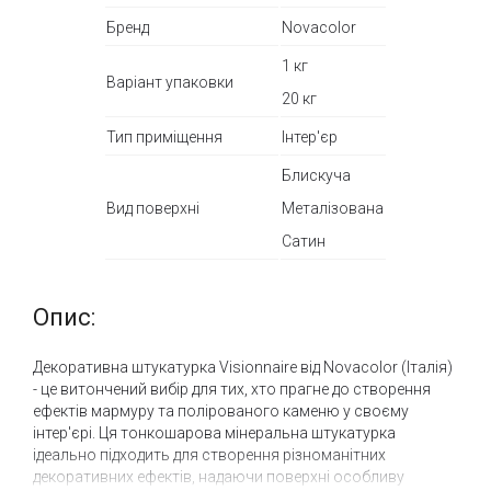
Бренд
Novacolor
1 кг
Варіант упаковки
20 кг
Тип приміщення
Інтер'єр
Блискуча
Вид поверхні
Металізована
Сатин
Опис:
Декоративна штукатурка Visionnaire від Novacolor (Італія)
- це витончений вибір для тих, хто прагне до створення
ефектів мармуру та полірованого каменю у своєму
інтер'єрі. Ця тонкошарова мінеральна штукатурка
ідеально підходить для створення різноманітних
декоративних ефектів, надаючи поверхні особливу