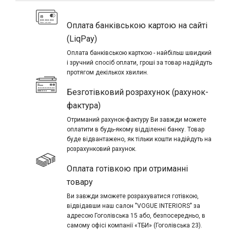
Оплата банківською картою на сайті
(LiqPay)
Оплата банківською карткою - найбільш швидкий
і зручний спосіб оплати, гроші за товар надійдуть
протягом декількох хвилин.
Безготівковий розрахунок (рахунок-
фактура)
Отриманий рахунок-фактуру Ви завжди можете
оплатити в будь-якому відділенні банку. Товар
буде відвантажено, як тільки кошти надійдуть на
розрахунковий рахунок.
Оплата готівкою при отриманні
товару
Ви завжди зможете розрахуватися готівкою,
відвідавши наш салон "VOGUE INTERIORS" за
адресою Гоголівська 15 або, безпосередньо, в
самому офісі компанії «ТБИ» (Гоголівська 23).