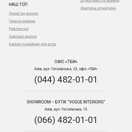
Штукатурка під мармур
НАШ ТОП
Фактурна штукатурка
Дерев'яні жалюзі
Терасні маркізи
Рефлексолі
Зовнішні жалюзі
Карниз подвійний для штор
ОФІС «ТБИ»
Київ, вул. Гоголівська, 23, офіс «ТБИ»
(044) 482-01-01
SHOWROOM – БУТІК “VOGUE INTERIORS”
Київ, вул. Гоголівська, 15
(066) 482-01-01