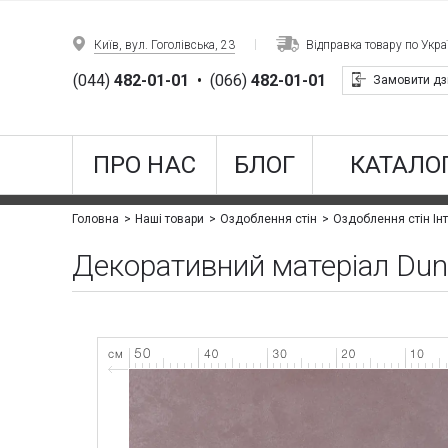
Київ, вул. Гоголівська, 23
Відправка товару по Украї
(044)
482-01-01
•
(066)
482-01-01
Замовити дз
ПРО НАС
БЛОГ
КАТАЛОГ
Головна
Наші товари
Оздоблення стін
Оздоблення стін Інт
Декоративний матеріал Du