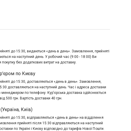
йняті до 15:30, видаються «день в день». Замовлення, прийняті
аються на наступний день. У робочий час (9:00 - 18:00) Ви
 покупку без додаткових витрат на доставку.
р'єром по Києву
йняті до 15:30, доставляються «день в день». Замовлення,
15:30 доставляються на наступний день. Час і адреса доставки
з менеджером по телефону. Кур'єрська доставка здійснюється
ід 500 грн. Вартість доставки 40 грн.
(Україна, Київ)
йняті до 15:30, відправляються «день в день» на відділення
мовлення прийняті після 15:30 відправляються на наступний
оставки по Україні і Києву відповідно до тарифів Нової Пошти.