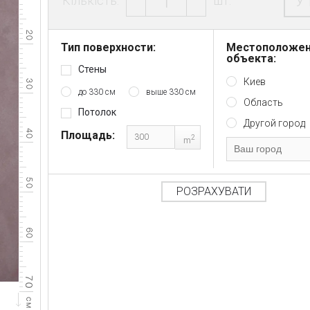
У
Кількість:
шт.
Тип поверхности:
Местоположе
объекта:
Стены
Киев
до 330 см
выше 330 см
Область
Потолок
Другой город
Площадь:
2
m
РОЗРАХУВАТИ