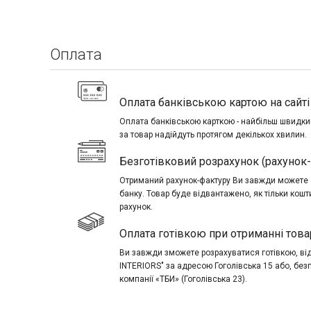
Оплата
Оплата банківською картою на сайті 
Оплата банківською карткою - найбільш швидкий
за товар надійдуть протягом декількох хвилин.
Безготівковий розрахунок (рахунок
Отриманий рахунок-фактуру Ви завжди можете о
банку. Товар буде відвантажено, як тільки кош
рахунок.
Оплата готівкою при отриманні това
Ви завжди зможете розрахуватися готівкою, в
INTERIORS" за адресою Гоголівська 15 або, без
компанії «ТБИ» (Гоголівська 23).