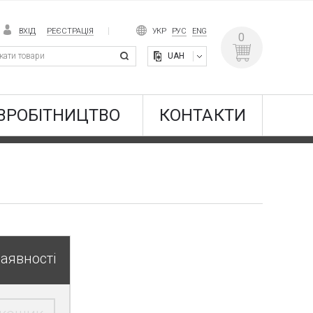
ВХІД
РЕЄСТРАЦІЯ
УКР
РУС
ENG
0
UAH
ВРОБІТНИЦТВО
КОНТАКТИ
наявності