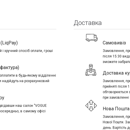
Доставка
(LiqPay)
Самовивіз
 і зручний спосіб оплати, гроші
Замовлення, при
після 15:30 вид
зможете забрати
-фактура)
Доставка ку
платити в будь-якому відділенні
ти надійдуть на розрахунковий
Замовлення, при
прийняті після 
обговорюється 
ру
при замовленні в
ідвідавши наш салон "VOGUE
Нова Пошта 
посередньо, в самому офісі
Замовлення, при
Нової Пошти. За
день. Вартість д