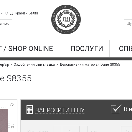
ні, СНД і країнах Балтії
вінок
 / SHOP ONLINE
ПОСЛУГИ
СПІ
Декоративний матеріал Dune S8355
ер'єр
Оздоблення стін гладка
ne S8355
В 
ЗАПРОСИТИ ЦІНУ