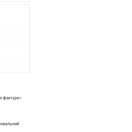
і фактури і
блювальний