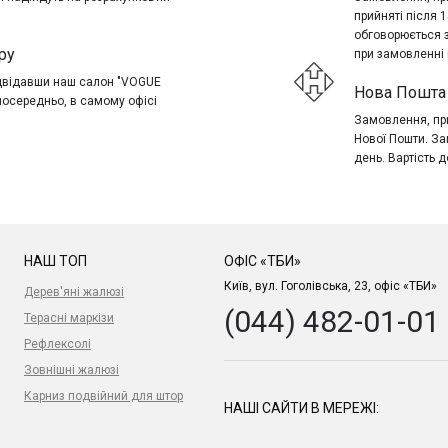
прийняті після 
обговорюється 
ру
при замовленні в
ідвідавши наш салон "VOGUE
Нова Пошта 
посередньо, в самому офісі
Замовлення, при
Нової Пошти. За
день. Вартість д
НАШ ТОП
ОФІС «ТБИ»
Київ, вул. Гоголівська, 23, офіс «ТБИ»
Дерев'яні жалюзі
(044) 482-01-01
Терасні маркізи
Рефлексолі
Зовнішні жалюзі
Карниз подвійний для штор
НАШІ САЙТИ В МЕРЕЖІ: