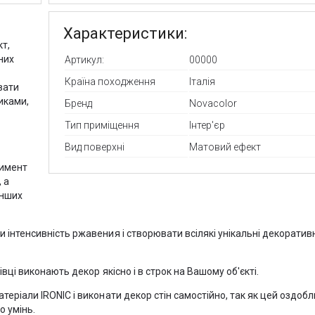
Характеристики:
кт,
них
Артикул:
00000
Країна походження
Італія
вати
никами,
Бренд
Novacolor
Тип приміщення
Інтер'єр
Вид поверхні
Матовий ефект
тимент
, а
інших
 інтенсивність ржавения і створювати всілякі унікальні декоративн
вці виконають декор якісно і в строк на Вашому об'єкті.
теріали IRONIC і виконати декор стін самостійно, так як цей оздо
о умінь.