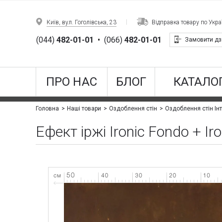
Київ, вул. Гоголівська, 23
Відправка товару по Украї
(044)
482-01-01
•
(066)
482-01-01
Замовити дз
ПРО НАС
БЛОГ
КАТАЛОГ
Головна
Наші товари
Оздоблення стін
Оздоблення стін Інт
Ефект іржі Ironic Fondo + Iro