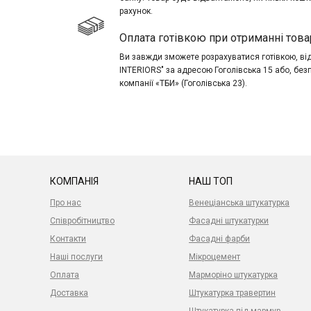
рахунок.
Оплата готівкою при отриманні това
Ви завжди зможете розрахуватися готівкою, в
INTERIORS" за адресою Гоголівська 15 або, без
компанії «ТБИ» (Гоголівська 23).
КОМПАНІЯ
НАШ ТОП
Про нас
Венеціанська штукатурка
Співробітництво
Фасадні штукатурки
Контакти
Фасадні фарби
Наші послуги
Мікроцемент
Оплата
Марморіно штукатурка
Доставка
Штукатурка травертин
Штукатурка під мармур