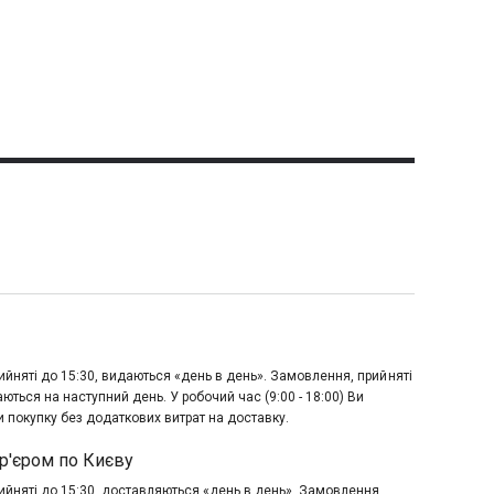
йняті до 15:30, видаються «день в день». Замовлення, прийняті
аються на наступний день. У робочий час (9:00 - 18:00) Ви
 покупку без додаткових витрат на доставку.
р'єром по Києву
йняті до 15:30, доставляються «день в день». Замовлення,