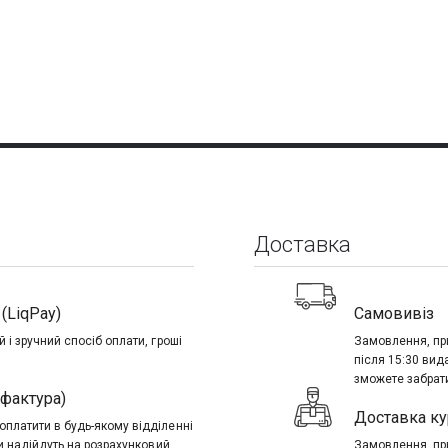
Доставка
(LiqPay)
Самовивіз
 і зручний спосіб оплати, гроші
Замовлення, при
після 15:30 вид
зможете забрати
-фактура)
Доставка ку
платити в будь-якому відділенні
ти надійдуть на розрахунковий
Замовлення, при