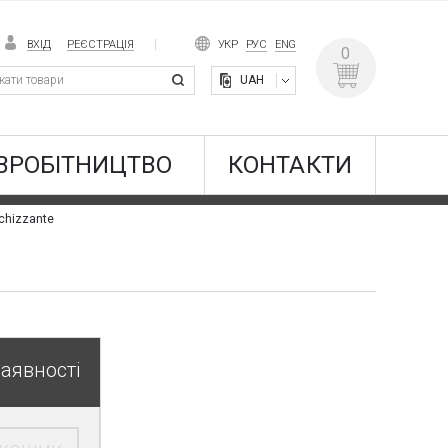
ВХІД
РЕЄСТРАЦІЯ
УКР
РУС
ENG
0
UAH
ВРОБІТНИЦТВО
КОНТАКТИ
ichizzante
наявності