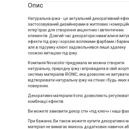
Опис
Натуральна іржа - це актуальний декоративний ефе
застосовуваний дизайнерами в житлових і комерцій
інтер'єрах для створення акцентних і автентичних
елементів. Довгий час декоратори намагалися іміту
ефекти під іржу і корозію всілякими фарбами і барв
але в підсумку клієнт задовольнявся лише здалеку
схожою імітацією під іржу.
Компанія Novacolor придумала як можна створити
натуральну, природну іржу і впровадила в свій асор
систему матеріалів IRONIC, яка дозволяє не імітувати
відтворювати натуральну іржу на стінах і будь-яких 
поверхнях.
Декоративні матеріали Ironic дозволяють регулювати
комбінації ефектів.
Ви можете замовити декор стін «під ключ» і наші фахі
При бажанні, Ви також можете купити декоративні ма
матеріал не вимагає якихось додаткових навичок аб