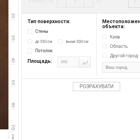
У
Кількість:
шт.
Тип поверхности:
Местоположе
объекта:
Стены
Киев
до 330 см
выше 330 см
Область
Потолок
Другой город
Площадь:
2
m
РОЗРАХУВАТИ