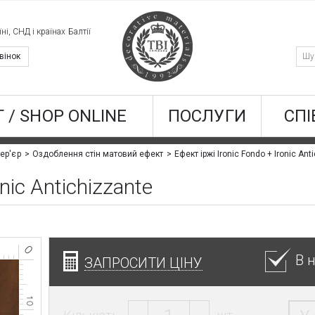
ні, СНД і країнах Балтії
вінок
 / SHOP ONLINE
ПОСЛУГИ
СПІ
Ефект іржі Ironic Fondo + Ironic Ant
ер'єр
Оздоблення стін матовий ефект
nic Antichizzante
В 
ЗАПРОСИТИ ЦІНУ