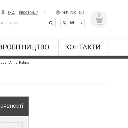
ВХІД
РЕЄСТРАЦІЯ
УКР
РУС
ENG
0
UAH
ВРОБІТНИЦТВО
КОНТАКТИ
uda і Antici Patina
наявності