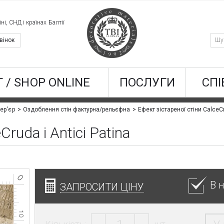
ні, СНД і країнах Балтії
вінок
 / SHOP ONLINE
ПОСЛУГИ
СПІ
Ефект зістареної стіни CalceCr
ер'єр
Оздоблення стін фактурна/рельєфна
Cruda і Antici Patina
В 
ЗАПРОСИТИ ЦІНУ