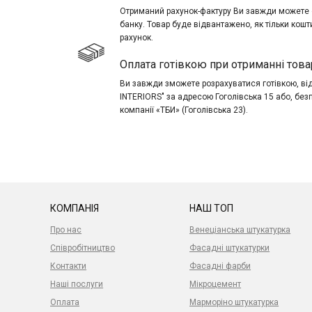
Отриманий рахунок-фактуру Ви завжди можете о
банку. Товар буде відвантажено, як тільки кош
рахунок.
Оплата готівкою при отриманні това
Ви завжди зможете розрахуватися готівкою, в
INTERIORS" за адресою Гоголівська 15 або, без
компанії «ТБИ» (Гоголівська 23).
КОМПАНІЯ
НАШ ТОП
Про нас
Венеціанська штукатурка
Співробітництво
Фасадні штукатурки
Контакти
Фасадні фарби
Наші послуги
Мікроцемент
Оплата
Марморіно штукатурка