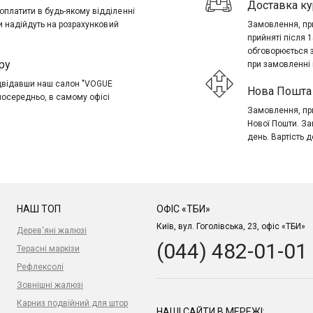
Доставка ку
платити в будь-якому відділенні
ти надійдуть на розрахунковий
Замовлення, при
прийняті після 
обговорюється 
ру
при замовленні в
ідвідавши наш салон "VOGUE
Нова Пошта 
посередньо, в самому офісі
Замовлення, при
Нової Пошти. За
день. Вартість д
НАШ ТОП
ОФІС «ТБИ»
Київ, вул. Гоголівська, 23, офіс «ТБИ»
Дерев'яні жалюзі
(044) 482-01-01
Терасні маркізи
Рефлексолі
Зовнішні жалюзі
Карниз подвійний для штор
НАШІ САЙТИ В МЕРЕЖІ: