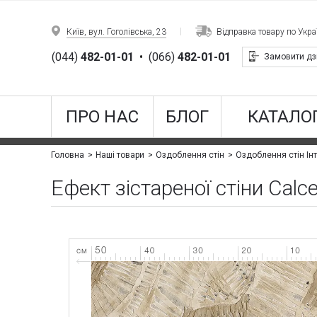
Київ, вул. Гоголівська, 23
Відправка товару по Украї
(044)
482-01-01
•
(066)
482-01-01
Замовити дз
ПРО НАС
БЛОГ
КАТАЛОГ
Головна
Наші товари
Оздоблення стін
Оздоблення стін Інт
Ефект зістареної стіни Calce