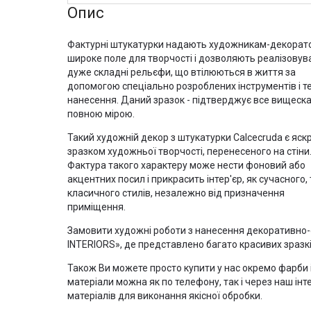
Опис
Фактурні штукатурки надають художникам-декорат
широке поле для творчості і дозволяють реалізовув
дуже складні рельєфи, що втілюються в життя за
допомогою спеціально розроблених інструментів і те
нанесення. Даний зразок - підтверджує все вищеск
повною мірою.
Такий художній декор з штукатурки Calcecruda є яс
зразком художньої творчості, перенесеного на стіни
Фактура такого характеру може нести фоновий або
акцентних посил і прикрасить інтер'єр, як сучасного, 
класичного стилів, незалежно від призначення
приміщення.
Замовити художні роботи з нанесення декоративно
INTERIORS», де представлено багато красивих зразкі
Також Ви можете просто купити у нас окремо фарби 
матеріали можна як по телефону, так і через наш інт
матеріалів для виконання якісної обробки.