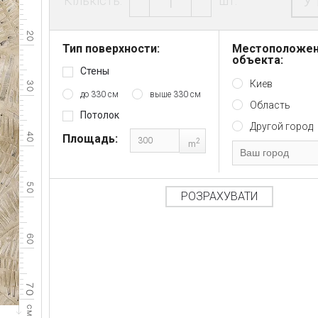
У
Кількість:
шт.
Тип поверхности:
Местоположе
объекта:
Стены
Киев
до 330 см
выше 330 см
Область
Потолок
Другой город
Площадь:
2
m
РОЗРАХУВАТИ