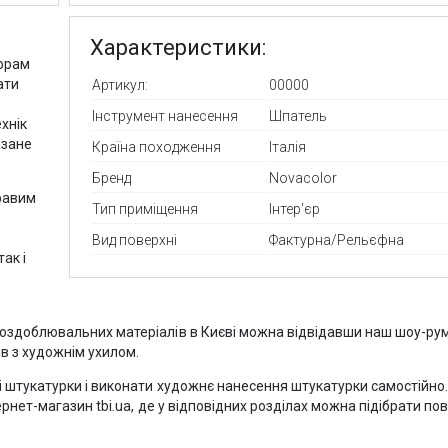
Характеристики:
орам
ати
Артикул:
00000
Інструмент нанесення
Шпатель
хнік
азане
Країна походження
Італія
Бренд
Novacolor
кравим
Тип приміщення
Інтер'єр
.
Вид поверхні
Фактурна/Рельєфна
так і
-оздоблювальних матеріалів в Києві можна відвідавши наш шоу-ру
в з художнім ухилом.
і штукатурки і виконати художнє нанесення штукатурки самостійно
ернет-магазин tbi.ua, де у відповідних розділах можна підібрати п