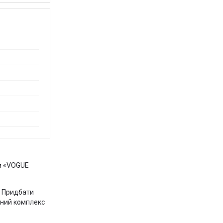
м «VOGUE
. Придбати
овний комплекс